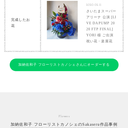
2020.02.11
さいたまスーパー
アリーナ 公演 [LI
完成したお
VE DAPUMP 20
花
20 FTP FINAL]
YORI 様 ご出演
祝い花・楽屋花
加納佐和子 フローリストカノシェさんにオーダーする
Flowers
加納佐和子 フローリストカノシェのSakaseru作品事例