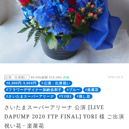
公演・出演祝い
¥8,000(総額 ¥10,500)
詳細
2020.02.11
#6,000円-9,000円
#公演・出演祝い
#フラワーデザイナー加納佐和子
#ブルー
#楽屋花
#さいたまスーパーアリーナ
#YORI
#推し花
さいたまスーパーアリーナ 公演 [LIVE
DAPUMP 2020 FTP FINAL] YORI 様 ご出演
祝い花・楽屋花