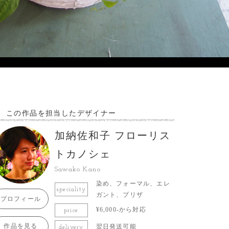
この作品を担当したデザイナー
加納佐和子 フローリス
トカノシェ
Sawako Kano
染め、フォーマル、エレ
speciality
ガント、プリザ
プロフィール
¥6,000-から対応
price
作品を見る
翌日発送可能
delivery