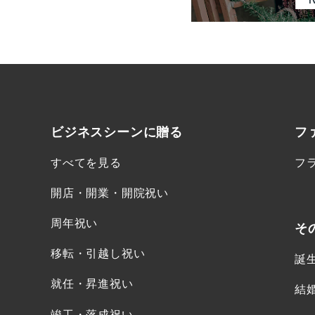
ビジネスシーンに
贈る
フ
すべてを見る
フ
開店・開業・開院祝い
周年祝い
そ
移転・引越し祝い
誕
就任・昇進祝い
結
竣工・落成祝い