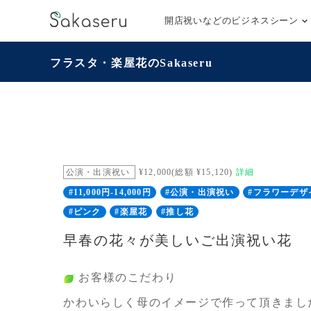
開店祝いなどのビジネスシーン
フラスタ・楽屋花のSakaseru
公演・出演祝い
¥12,000(総額 ¥15,120)
詳細
#11,000円-14,000円
#公演・出演祝い
#フラワーデザ
#ピンク
#楽屋花
#推し花
早春の花々が美しいご出演祝い花
お客様のこだわり
かわいらしく母のイメージで作って頂きまし