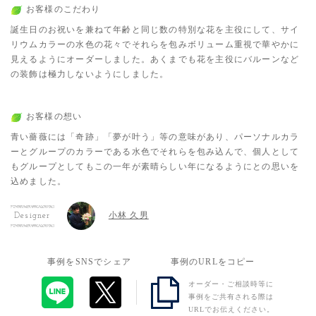
お客様のこだわり
誕生日のお祝いを兼ねて年齢と同じ数の特別な花を主役にして、サイ
リウムカラーの水色の花々でそれらを包みボリューム重視で華やかに
見えるようにオーダーしました。あくまでも花を主役にバルーンなど
の装飾は極力しないようにしました。
お客様の想い
青い薔薇には「奇跡」「夢が叶う」等の意味があり、パーソナルカラ
ーとグループのカラーである水色でそれらを包み込んで、個人として
もグループとしてもこの一年が素晴らしい年になるようにとの思いを
込めました。
小林 久男
Designer
事例をSNSでシェア
事例のURLをコピー
オーダー・ご相談時等に
事例をご共有される際は
URLでお伝えください。