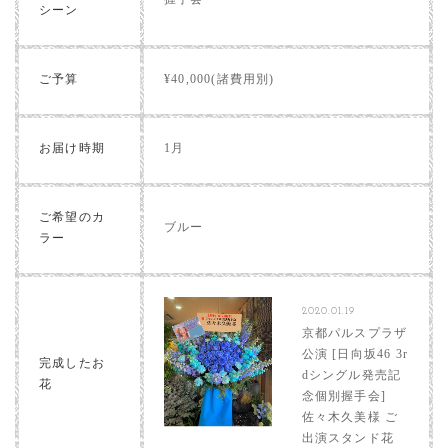
シーン
ご予算
¥40,000(諸費用別)
お届け時期
1月
ご希望のカ
ブルー
ラー
2020.01.19
京都パルスプラザ
公演 [日向坂46 3r
完成したお
dシングル発売記
花
念個別握手会]
佐々木久美様 ご
出演スタンド花