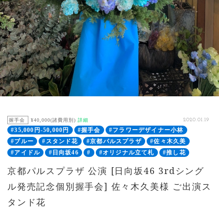
握手会
¥40,000(諸費用別)
詳細
2020.01.19
#35,000円-50,000円
#握手会
#フラワーデザイナー小林
#ブルー
#スタンド花
#京都パルスプラザ
#佐々木久美
#アイドル
#日向坂46
#
#オリジナル立て札
#推し花
京都パルスプラザ 公演 [日向坂46 3rdシング
ル発売記念個別握手会] 佐々木久美様 ご出演ス
タンド花