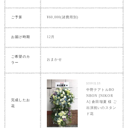
ご予算
¥60,000(諸費用別)
お届け時期
12月
ご希望のカ
おまかせ
ラー
2019.12.25
中野テアトルBO
NBON [NIKOR
完成したお
A] 倉田瑠夏 様 ご
花
出演祝いのスタン
ド花