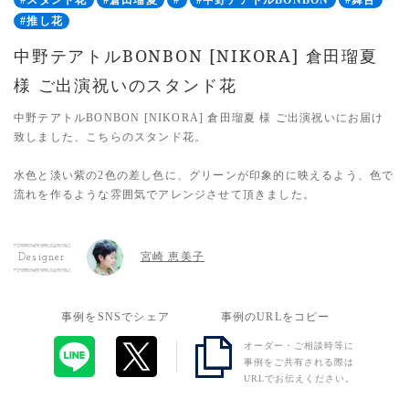
#スタンド花
#倉田瑠夏
#
#中野テアトルBONBON
#舞台
#推し花
中野テアトルBONBON [NIKORA] 倉田瑠夏
様 ご出演祝いのスタンド花
中野テアトルBONBON [NIKORA] 倉田瑠夏 様 ご出演祝いにお届け
致しました、こちらのスタンド花。
水色と淡い紫の2色の差し色に、グリーンが印象的に映えるよう、色で
流れを作るような雰囲気でアレンジさせて頂きました。
宮崎 恵美子
Designer
事例をSNSでシェア
事例のURLをコピー
オーダー・ご相談時等に
事例をご共有される際は
URLでお伝えください。