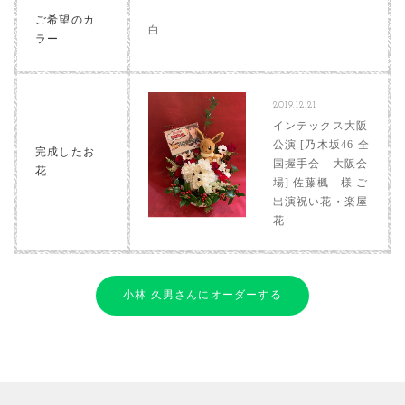
ご希望のカ
白
ラー
2019.12.21
インテックス大阪
公演 [乃木坂46 全
完成したお
国握手会 大阪会
花
場] 佐藤楓 様 ご
出演祝い花・楽屋
花
小林 久男さんにオーダーする