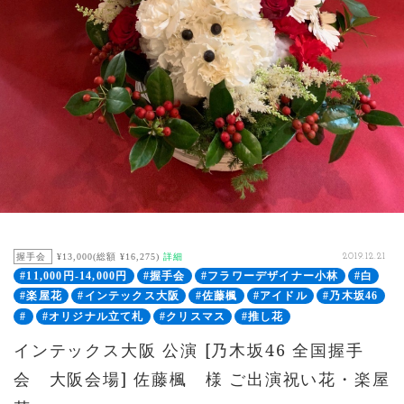
握手会
¥13,000(総額 ¥16,275)
詳細
2019.12.21
#11,000円-14,000円
#握手会
#フラワーデザイナー小林
#白
#楽屋花
#インテックス大阪
#佐藤楓
#アイドル
#乃木坂46
#
#オリジナル立て札
#クリスマス
#推し花
インテックス大阪 公演 [乃木坂46 全国握手
会 大阪会場] 佐藤楓 様 ご出演祝い花・楽屋