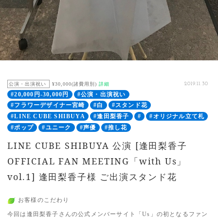
公演・出演祝い
¥30,000(諸費用別)
詳細
2019.11.30
#20,000円-30,000円
#公演・出演祝い
#フラワーデザイナー宮崎
#白
#スタンド花
#LINE CUBE SHIBUYA
#逢田梨香子
#
#オリジナル立て札
#ポップ
#ユニーク
#声優
#推し花
LINE CUBE SHIBUYA 公演 [逢田梨香子
OFFICIAL FAN MEETING「with Us」
vol.1] 逢田梨香子様 ご出演スタンド花
お客様のこだわり
今回は逢田梨香子さんの公式メンバーサイト「Us」の初となるファン