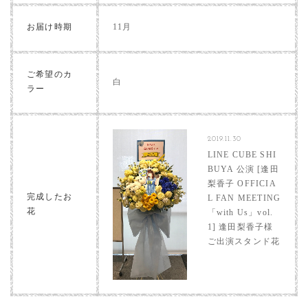
お届け時期
11月
ご希望のカ
白
ラー
2019.11.30
LINE CUBE SHI
BUYA 公演 [逢田
梨香子 OFFICIA
完成したお
L FAN MEETING
花
「with Us」vol.
1] 逢田梨香子様
ご出演スタンド花