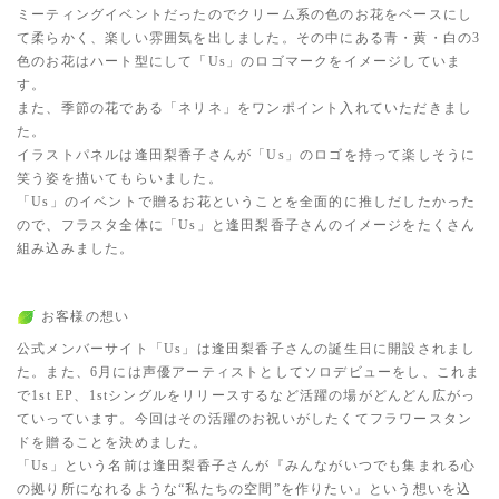
ミーティングイベントだったのでクリーム系の色のお花をベースにし
て柔らかく、楽しい雰囲気を出しました。その中にある青・黄・白の3
色のお花はハート型にして「Us」のロゴマークをイメージしていま
す。
また、季節の花である「ネリネ」をワンポイント入れていただきまし
た。
イラストパネルは逢田梨香子さんが「Us」のロゴを持って楽しそうに
笑う姿を描いてもらいました。
「Us」のイベントで贈るお花ということを全面的に推しだしたかった
ので、フラスタ全体に「Us」と逢田梨香子さんのイメージをたくさん
組み込みました。
お客様の想い
公式メンバーサイト「Us」は逢田梨香子さんの誕生日に開設されまし
た。また、6月には声優アーティストとしてソロデビューをし、これま
で1st EP、1stシングルをリリースするなど活躍の場がどんどん広がっ
ていっています。今回はその活躍のお祝いがしたくてフラワースタン
ドを贈ることを決めました。
「Us」という名前は逢田梨香子さんが『みんながいつでも集まれる心
の拠り所になれるような“私たちの空間”を作りたい』という想いを込