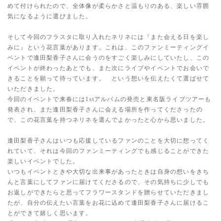
めて付けられたので、全体像が柔らかさと温もりのある、楽しい雰囲
気になるように選びました。
そして今回のフラスタに取り入れたネリネには『また会える日を楽し
みに』という花言葉があります。これは、このファンミーティングイ
ベントで逢田梨香子さんに会うのをすごく楽しみにしていたし、この
イベントが終わったあとでも、また次にライブやイベントでお会いで
きることを願って待っています。 という想いを伝えたくて選ばせて
いただきました。
今回のイベントで来春には1stアルバムの発売と東名阪ライブツアーも
発表され、また逢田梨香子さんに会える場所を作ってくださったの
で、この花言葉を持つネリネを選んでよかったと心から思いました。
逢田梨香子さんはいつも応援しているファンのことを大切に想ってく
れていて、それは今回のファンミーティングでも感じることができた
楽しいイベントでした。
いつもイベントときや大切な出来事があったときは自身の想いをきち
んと言葉にしてファンに届けてくださるので、その気持ちに少しでも
お返しができたらと思ってフラワースタンドを贈らせていただきまし
たが、自分の伝えたい言葉をお花に込めて逢田梨香子さんに届けるこ
とができて嬉しく思います。