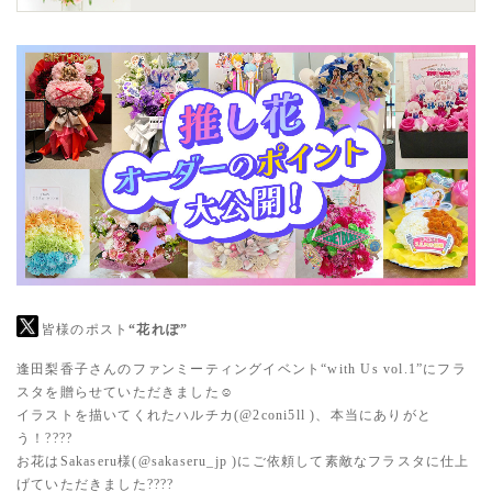
皆様のポスト
“花れぽ”
逢田梨香子さんのファンミーティングイベント“with Us vol.1”にフラ
スタを贈らせていただきました☺️
イラストを描いてくれたハルチカ(
@2coni5ll
)、本当にありがと
う！????
お花はSakaseru様(
@sakaseru_jp
)にご依頼して素敵なフラスタに仕上
げていただきました????