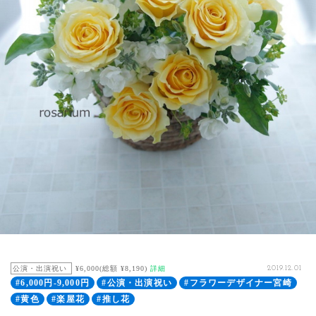
公演・出演祝い
¥6,000(総額 ¥8,190)
詳細
2019.12.01
#6,000円-9,000円
#公演・出演祝い
#フラワーデザイナー宮崎
#黄色
#楽屋花
#推し花