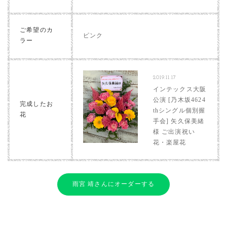
ご希望のカ
ピンク
ラー
2019.11.17
インテックス大阪
公演 [乃木坂4624
完成したお
thシングル個別握
花
手会] 矢久保美緒
様 ご出演祝い
花・楽屋花
雨宮 靖さんにオーダーする