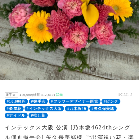
握手会
¥10,000(総額 ¥12,810)
詳細
2019.11.17
#10,000円
#握手会
#フラワーデザイナー雨宮
#ピンク
#楽屋花
#インテックス大阪
#乃木坂46
#矢久保美緒
#アイドル
#推し花
インテックス大阪 公演 [乃木坂4624thシング
ル個別握手会] 矢久保美緒様 ご出演祝い花・楽