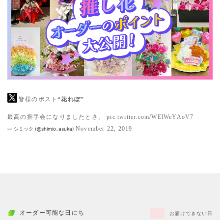
皆様のポスト
“花れぽ”
最高の握手会になりましたとさ。
pic.twitter.com/WElWeYAoV7
November 22, 2019
— シミック (@shimio_asuka)
オーダー可能な日にち
お届けできない日