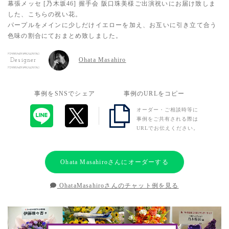
幕張メッセ [乃木坂46] 握手会 阪口珠美様ご出演祝いにお届け致しま
した、こちらの祝い花。
パープルをメインに少しだけイエローを加え、お互いに引き立て合う
色味の割合にておまとめ致しました。
Ohata Masahiro
Designer
事例をSNSでシェア
事例のURLをコピー
オーダー・ご相談時等に
事例をご共有される際は
URLでお伝えください。
Ohata Masahiroさんにオーダーする
OhataMasahiroさんのチャット例を見る