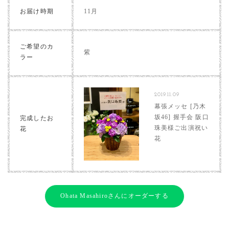
お届け時期
11月
ご希望のカ
紫
ラー
2019.11.09
幕張メッセ [乃木
坂46] 握手会 阪口
完成したお
珠美様ご出演祝い
花
花
Ohata Masahiroさんにオーダーする