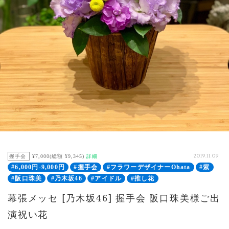
握手会
¥7,000(総額 ¥9,345)
詳細
2019.11.09
#6,000円-9,000円
#握手会
#フラワーデザイナーOhata
#紫
#阪口珠美
#乃木坂46
#アイドル
#推し花
幕張メッセ [乃木坂46] 握手会 阪口珠美様ご出
演祝い花