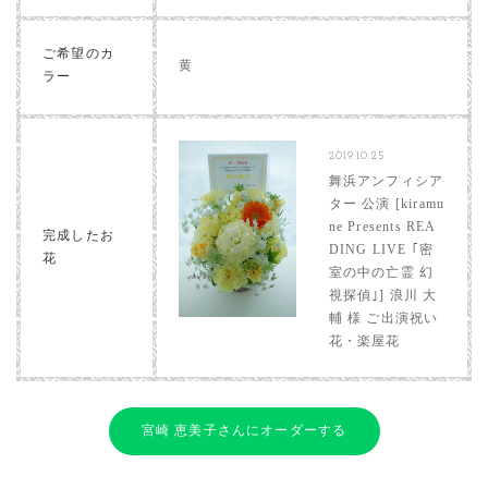
ご希望のカ
黄
ラー
2019.10.25
舞浜アンフィシア
ター 公演 [kiramu
ne Presents REA
完成したお
DING LIVE ｢密
花
室の中の亡霊 幻
視探偵｣] 浪川 大
輔 様 ご出演祝い
花・楽屋花
宮崎 恵美子さんにオーダーする