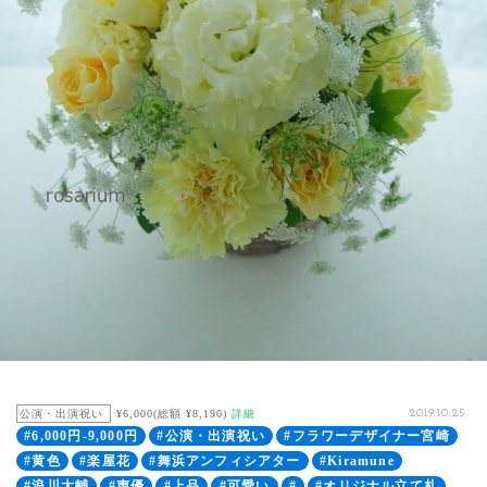
公演・出演祝い
¥6,000(総額 ¥8,190)
詳細
2019.10.25
#6,000円-9,000円
#公演・出演祝い
#フラワーデザイナー宮崎
#黄色
#楽屋花
#舞浜アンフィシアター
#Kiramune
#浪川大輔
#声優
#上品
#可愛い
#
#オリジナル立て札