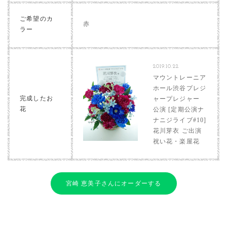
ご希望のカ
赤
ラー
2019.10.22
マウントレーニア
ホール渋谷プレジ
完成したお
ャープレジャー
花
公演 [定期公演ナ
ナニジライブ#10]
花川芽衣 ご出演
祝い花・楽屋花
宮崎 恵美子さんにオーダーする