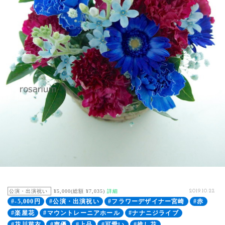
公演・出演祝い
¥5,000(総額 ¥7,035)
詳細
2019.10.22
#-5,000円
#公演・出演祝い
#フラワーデザイナー宮崎
#赤
#楽屋花
#マウントレーニアホール
#ナナニジライブ
#花川芽衣
#声優
#上品
#可愛い
#推し花