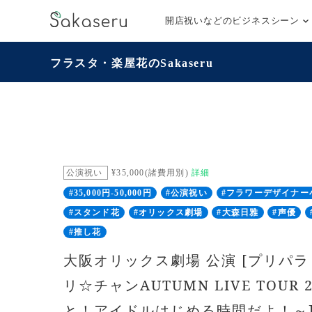
開店祝いなどのビジネスシーン
フラスタ・楽屋花のSakaseru
公演祝い
¥35,000(諸費用別)
詳細
#35,000円-50,000円
#公演祝い
#フラワーデザイナー
#スタンド花
#オリックス劇場
#大森日雅
#声優
#推し花
大阪オリックス劇場 公演 [プリパ
リ☆チャンAUTUMN LIVE TOUR 
と！アイドルはじめる時間だよ！～]