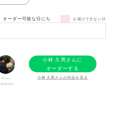
オーダー可能な日にち
お届けできない日
小林 久男さんに
オーダーする
小林 久男さんの作品を見る
Hisao
obayashi