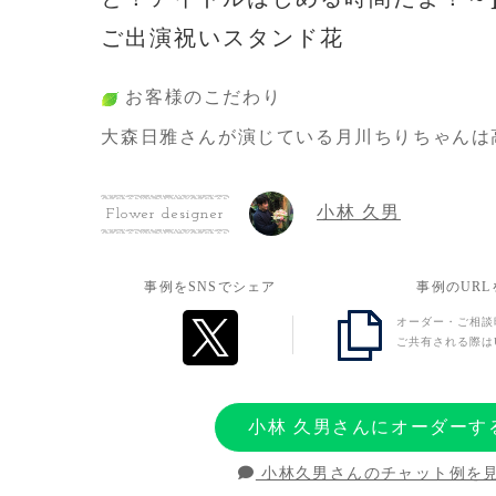
ご出演祝いスタンド花
お客様のこだわり
大森日雅さんが演じている月川ちりちゃんは
ャラクターで、モチーフが孔雀のドレスを着
をモチーフに作ってもらいました。
小林 久男
Flower designer
お客様の想い
事例をSNSでシェア
事例のUR
想像以上に綺麗な仕上がりになっていて会場
オーダー・ご相談
ご共有される際は
まり思わず声が出てしまいました…！
本当にありがとうございます！
小林 久男さんにオーダーす
小林久男さんのチャット例を