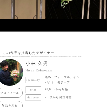
この作品を担当したデザイナー
小林 久男
Hisao Kobayashi
染め、フォーマル、イン
speciality
パクト、モチーフ
¥8,000-から対応
price
プロフィール
2日後から発送可能
delivery
作品を見る