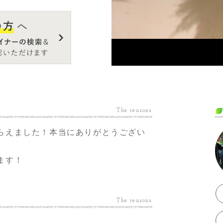
The reasons
らえました！本当にありがとうござい
ます！
The reasons