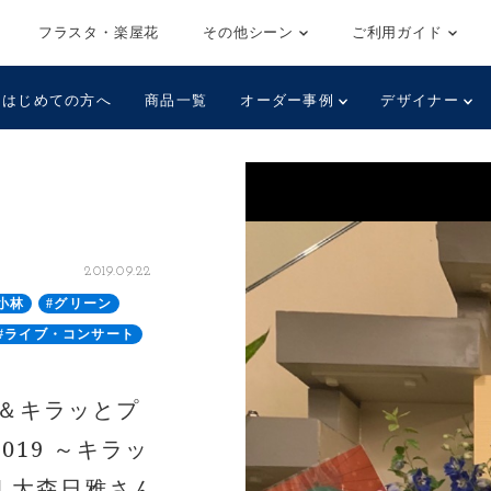
フラスタ・楽屋花
その他シーン
ご利用ガイド
はじめての方へ
商品一覧
オーダー事例
デザイナー
2019.09.22
小林
#グリーン
#ライブ・コンサート
ラ＆キラッとプ
2019 ～キラッ
 大森日雅さん