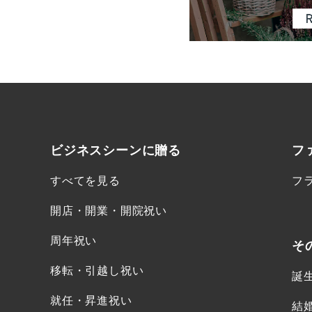
ビジネスシーンに
贈る
フ
すべてを見る
フ
開店・開業・開院祝い
周年祝い
そ
移転・引越し祝い
誕
就任・昇進祝い
結