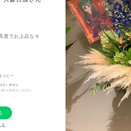
高貴でお上品なキ
ている事から孔雀
Lをコピー
で見た時驚きのあ
時等に事例を
URLでお伝えください。
る
見る