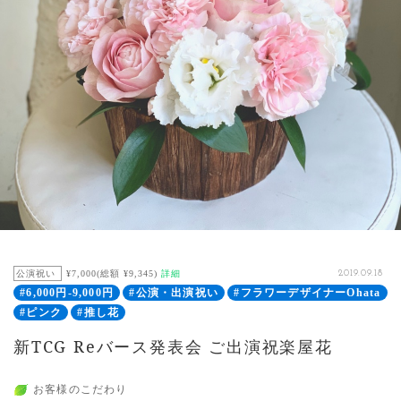
公演祝い
¥7,000(総額 ¥9,345)
詳細
2019.09.18
#6,000円-9,000円
#公演・出演祝い
#フラワーデザイナーOhata
#ピンク
#推し花
新TCG Reバース発表会 ご出演祝楽屋花
お客様のこだわり