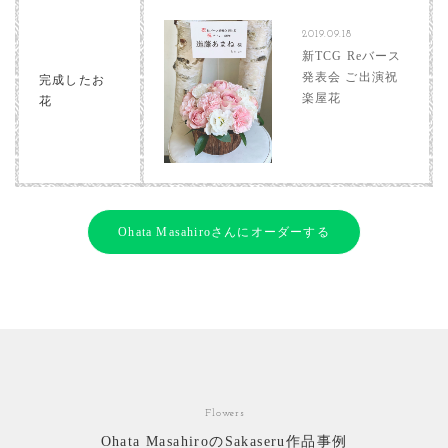
2019.09.18
新TCG Reバース
発表会 ご出演祝
完成したお
楽屋花
花
Ohata Masahiroさんにオーダーする
Flowers
Ohata MasahiroのSakaseru作品事例