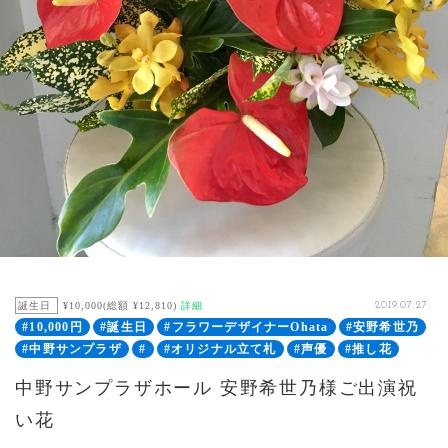
誕生日
¥10,000(総額 ¥12,810)
詳細
2019.07.27
#10,000円
#誕生日
#フラワーデザイナーOhata
#安野希世乃
#中野サンプラザ
#
#オリジナル立て札
#声優
#推し花
中野サンプラザホール 安野希世乃様ご出演祝
い花