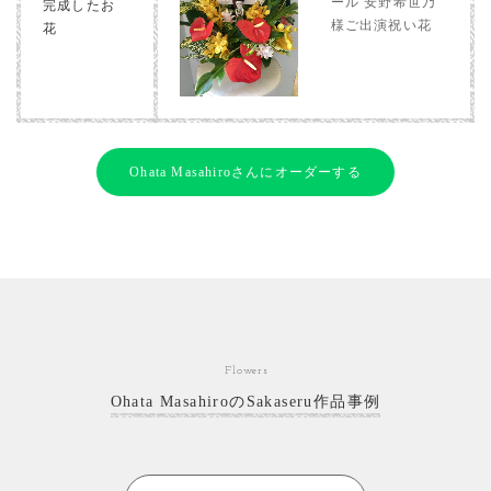
ール 安野希世乃
完成したお
様ご出演祝い花
花
Ohata Masahiroさんにオーダーする
Flowers
Ohata MasahiroのSakaseru作品事例