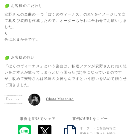
お客様のこだわり
安野さんの楽曲の一つ「ぼくのヴィーナス」のMVをイメージして立
て札及び装飾を作成したので、オーダーもそれに合わせてお願いしま
した。
り
色はおまかせです。
お客様の想い
「ぼくのヴィーナス」という楽曲は、私達ファンが安野さんに抱く想
いをご本人が歌ってしまうという困った(笑)事になっているのです
が、改めて安野さんは私達の女神なんですという想いを込めて贈らせ
て頂きました。
Ohata Masahiro
Designer
事例をSNSでシェア
事例のURLをコピー
オーダー・ご相談時等に
事例をご共有される際は