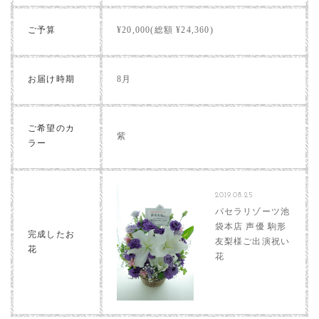
ご予算
¥20,000(総額 ¥24,360)
お届け時期
8月
ご希望のカ
紫
ラー
2019.08.25
パセラリゾーツ池
袋本店 声優 駒形
完成したお
友梨様ご出演祝い
花
花