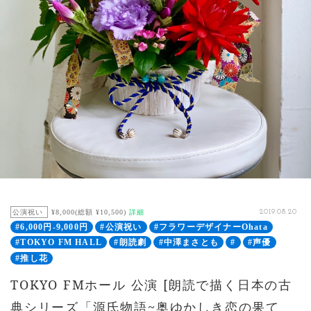
公演祝い
¥8,000(総額 ¥10,500)
詳細
2019.08.20
#6,000円-9,000円
#公演祝い
#フラワーデザイナーOhata
#TOKYO FM HALL
#朗読劇
#中澤まさとも
#
#声優
#推し花
TOKYO FMホール 公演 [朗読で描く日本の古
典シリーズ「源氏物語~奥ゆかしき恋の果て