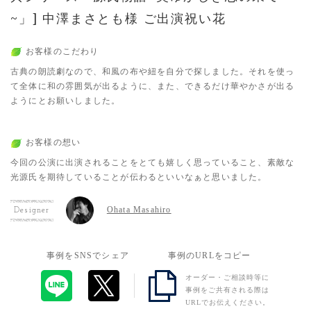
~」] 中澤まさとも様 ご出演祝い花
お客様のこだわり
古典の朗読劇なので、和風の布や紐を自分で探しました。それを使っ
て全体に和の雰囲気が出るように、また、できるだけ華やかさが出る
ようにとお願いしました。
お客様の想い
今回の公演に出演されることをとても嬉しく思っていること、素敵な
光源氏を期待していることが伝わるといいなぁと思いました。
Ohata Masahiro
Designer
事例をSNSでシェア
事例のURLをコピー
オーダー・ご相談時等に
事例をご共有される際は
URLでお伝えください。