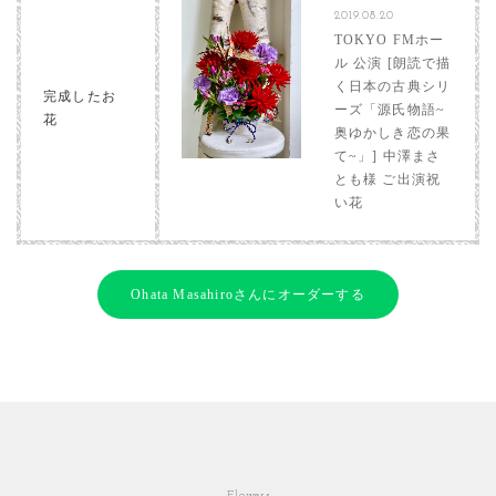
2019.08.20
TOKYO FMホー
ル 公演 [朗読で描
く日本の古典シリ
完成したお
ーズ「源氏物語~
花
奥ゆかしき恋の果
て~」] 中澤まさ
とも様 ご出演祝
い花
Ohata Masahiroさんにオーダーする
Flowers