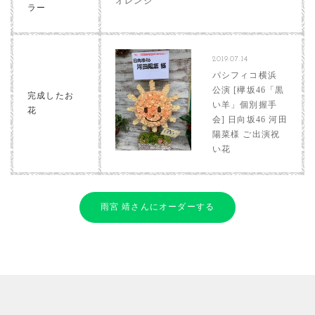
オレンジ
ラー
2019.07.14
パシフィコ横浜
公演 [欅坂46「黒
完成したお
い羊」個別握手
花
会] 日向坂46 河田
陽菜様 ご出演祝
い花
雨宮 靖さんにオーダーする