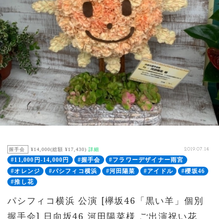
握手会
¥14,000(総額 ¥17,430)
詳細
2019.07.14
#11,000円-14,000円
#握手会
#フラワーデザイナー雨宮
#オレンジ
#パシフィコ横浜
#河田陽菜
#アイドル
#櫻坂46
#推し花
パシフィコ横浜 公演 [欅坂46「黒い羊」個別
握手会] 日向坂46 河田陽菜様 ご出演祝い花