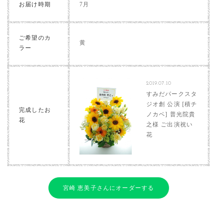
お届け時期
7月
ご希望のカ
黄
ラー
2019.07.10
すみだパークスタ
ジオ創 公演 [積チ
完成したお
ノカベ] 普光院貴
花
之様 ご出演祝い
花
宮崎 恵美子さんにオーダーする