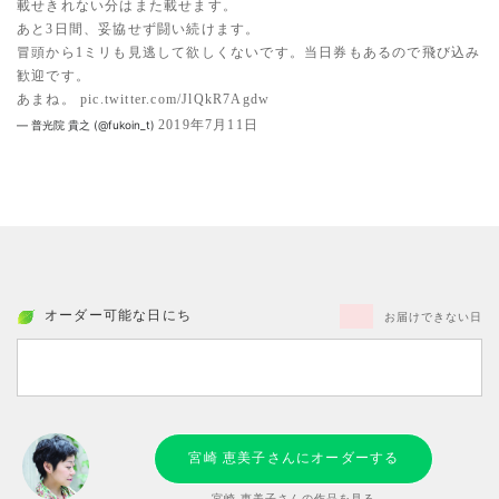
載せきれない分はまた載せます。
あと3日間、妥協せず闘い続けます。
冒頭から1ミリも見逃して欲しくないです。当日券もあるので飛び込み
歓迎です。
あまね。
pic.twitter.com/JlQkR7Agdw
2019年7月11日
— 普光院 貴之 (@fukoin_t)
オーダー可能な日にち
お届けできない日
宮崎 恵美子さんにオーダーする
宮崎 恵美子さんの作品を見る