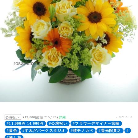
公演祝い
¥12,000(総額 ¥15,120)
詳細
2019.07.10
#11,000円-14,000円
#公演祝い
#フラワーデザイナー宮崎
#黄色
#すみだパークスタジオ
#積チノカベ
#普光院貴之
#
#推し花