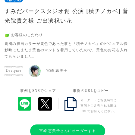
すみだパークスタジオ創 公演 [積チノカベ] 普
光院貴之様 ご出演祝い花
お客様のこだわり
劇団の担当カラーが黄色であった事と『積チノカベ』のビジュアル撮
影時にたまたま黄色のマントを着用していたので、黄色のお花を入れ
てもらいました。
宮崎 恵美子
Designer
事例をSNSでシェア
事例のURLをコピー
オーダー・ご相談時等に
事例をご共有される際は
URLでお伝えください。
宮崎 恵美子さんにオーダーする