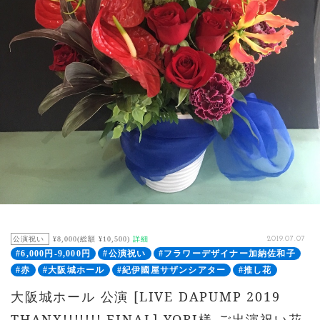
公演祝い
¥8,000(総額 ¥10,500)
詳細
2019.07.07
#6,000円-9,000円
#公演祝い
#フラワーデザイナー加納佐和子
#赤
#大阪城ホール
#紀伊國屋サザンシアター
#推し花
大阪城ホール 公演 [LIVE DAPUMP 2019
THANX!!!!!!! FINAL] YORI様 ご出演祝い花