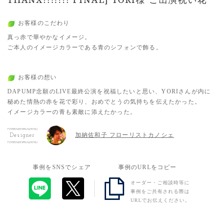
お客様のこだわり
真っ赤で華やかなイメージ。
ご本人のイメージカラーである青のシフォンで飾る。
お客様の想い
DAPUMP念願のLIVE最終公演を祝福したいと思い、YORIさんが内に
秘めた情熱の赤を花で彩り、おめでとうの気持ちを伝えたかった。
イメージカラーの青も素敵に添えたかった。
加納佐和子 フローリストカノシェ
Designer
事例をSNSでシェア
事例のURLをコピー
オーダー・ご相談時等に
事例をご共有される際は
URLでお伝えください。