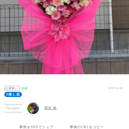
公演祝い
詳細
2019.06.28
#推し花
雨宮 靖
Designer
事例をSNSでシェア
事例のURLをコピー