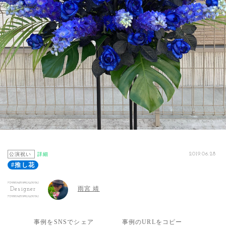
公演祝い
詳細
2019.06.28
#推し花
雨宮 靖
Designer
事例をSNSでシェア
事例のURLをコピー