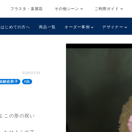
フラスタ・楽屋花
その他シーン
ご利用ガイド
はじめての方へ
商品一覧
オーダー事例
デザイナー
2019.05.25
加納佐和子
#白
よこの形の祝い