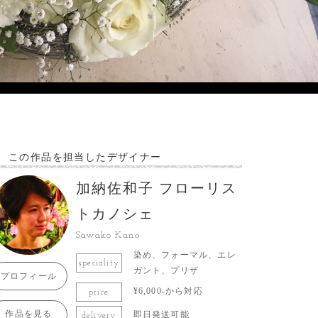
この作品を担当したデザイナー
加納佐和子 フローリス
トカノシェ
Sawako Kano
染め、フォーマル、エレ
speciality
ガント、プリザ
プロフィール
¥6,000-から対応
price
作品を見る
即日発送可能
delivery