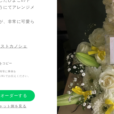
したひよこの下
うにてアレンジメ
が、非常に可愛ら
リストカノシェ
Lをコピー
時等に事例を
URLでお伝えください。
にオーダーする
ャット例を見る