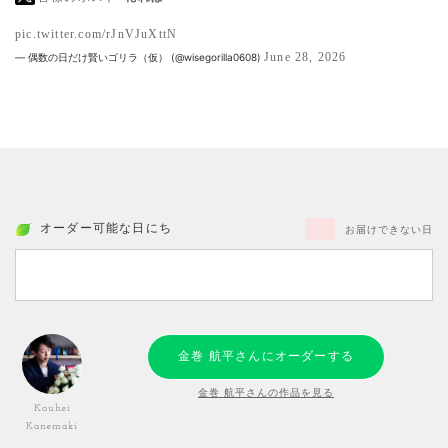
pic.twitter.com/rJnVJuXttN
June 28, 2026
— 偶数の日だけ賢いゴリラ（仮） (@wisegorilla0608)
オーダー可能な日にち
お届けできない日
金巻 航平さんにオーダーする
金巻 航平さんの作品を見る
Kouhei
Kanemaki