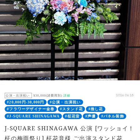
公演・出演祝い
¥30,000(諸費用別)
詳細
2026.06.28
#20,000円-30,000円
#公演・出演祝い
#フラワーデザイナー金巻
#スタンド花
#推し花
#J-SQUARE SHINAGAWA
#柾花音
#声優
#パネル装飾
J-SQUARE SHINAGAWA 公演 [ワッショイ！
柾の梅雨祭り] 柾花音様 ご出演スタンド花