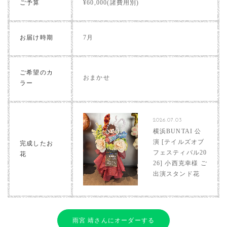
ご予算
¥60,000(諸費用別)
お届け時期
7月
ご希望のカ
おまかせ
ラー
2026.07.03
横浜BUNTAI 公
演 [テイルズオブ
完成したお
フェスティバル20
花
26] 小西克幸様 ご
出演スタンド花
雨宮 靖さんにオーダーする