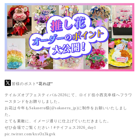
皆様のポスト
“花れぽ”
テイルズオブフェスティバル2026にて、ロイド役小西克幸様へフラワ
ースタンドをお贈りしました。
お花は今年もSakaseru様(
@sakaseru_jp
)に制作をお願いいたしまし
た。
とても素敵に、イメージ通りに仕上げていただきました。
ぜひ会場でご覧ください！
#テイフェス2026_day1
pic.twitter.com/kxsOz3kgvk