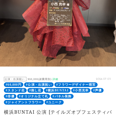
公演・出演祝い
¥60,000(諸費用別)
詳細
2026.07.03
#60,000円
#公演・出演祝い
#フラワーデザイナー雨宮
#スタンド花
#推し花
#横浜BUNTAI
#小西克幸
#声優
#俳優
#オリジナル立て札
#パネル装飾
#ジャイアントフラワー
#ユニーク
横浜BUNTAI 公演 [テイルズオブフェスティバ