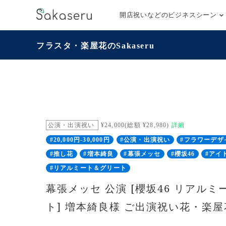
開店祝いなどのビジネスシーン
フラスタ・楽屋花のSakaseru
公演・出演祝い
¥24,000(総額 ¥28,980)
詳細
#20,000円-30,000円
#公演・出演祝い
#フラワーデザ
#推し花
#増本綺良
#幕張メッセ
#櫻坂46
#アイ
#リアルミート＆グリート
幕張メッセ 公演 [櫻坂46 リアル
ト] 増本綺良様 ご出演祝い花・楽屋