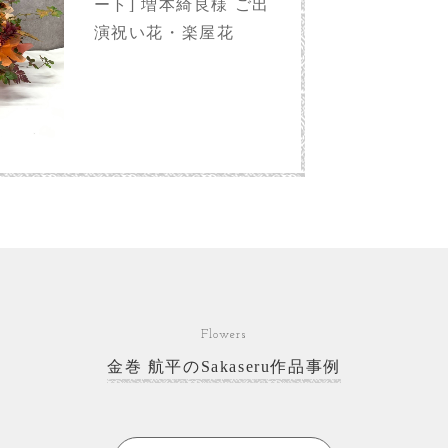
ート] 増本綺良様 ご出
演祝い花・楽屋花
Flowers
金巻 航平のSakaseru作品事例