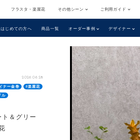
フラスタ・楽屋花
その他シーン
ご利用ガイド
はじめての方へ
商品一覧
オーダー事例
デザイナー
2026.06.28
イナー金巻
#楽屋花
ドル
ミート＆グリー
花