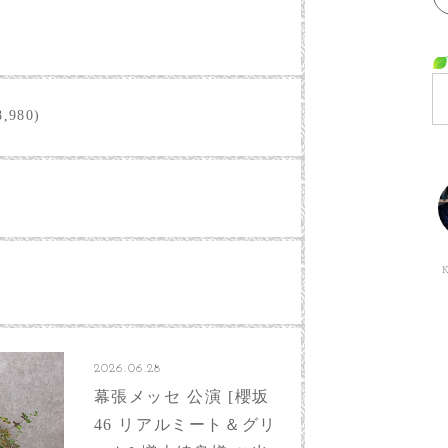
,980)
2026.06.28
幕張メッセ 公演 [櫻坂
46 リアルミート＆グリ