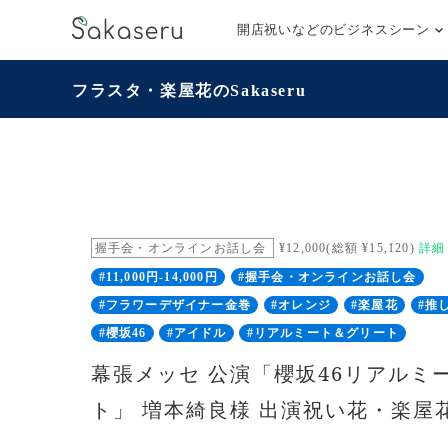
開店祝いなどのビジネスシーン
フラスタ・楽屋花のSakaseru
握手会・オンラインお話し会
¥12,000(総額 ¥15,120)
詳細
#11,000円-14,000円
#握手会・オンラインお話し会
#フラワーデザイナー金巻
#オレンジ
#楽屋花
#推
#櫻坂46
#アイドル
#リアルミート＆グリート
幕張メッセ 公演「櫻坂46リアルミ
ト」 増本綺良様 出演祝い花・楽屋