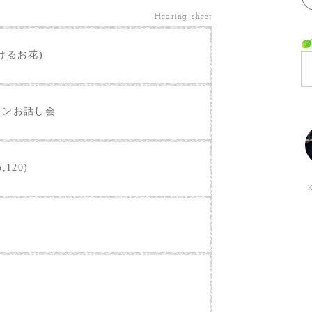
Hearing sheet
けるお花)
インお話し会
,120)