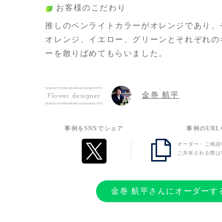
お客様のこだわり
推しのペンライトカラーがオレンジであり、
オレンジ、イエロー、グリーンとそれぞれの
ーを散りばめてもらいました。
お客様の想い
金巻 航平
Flower designer
推しを通じて深夜でも騒ぐほど仲良くなった
てます。また、様々なナカマとの交流を深め
事例をSNSでシェア
事例のUR
特大の感謝の気持ちと"愛"を込めたくて、制
オーダー・ご相談
た。
ご共有される際は
金巻 航平さんにオーダーす