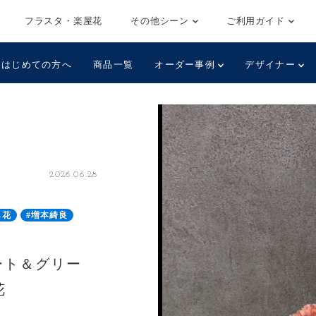
フラスタ・楽屋花
その他シーン
ご利用ガイド
はじめての方へ
商品一覧
オーダー事例
デザイナー
2026.06.28
し花
#増本綺良
ート＆グリー
花