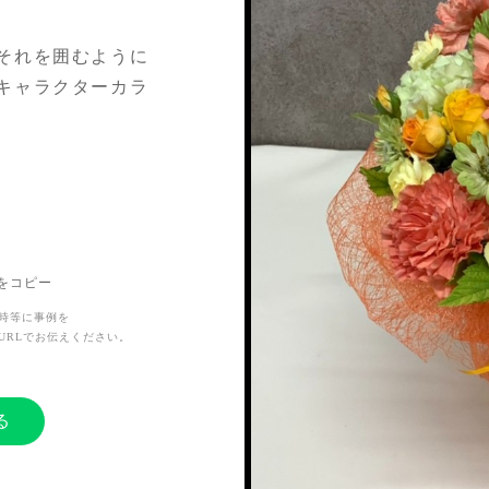
それを囲むように
キャラクターカラ
3人で連名で出し
てくれた、推しに
Lをコピー
作をお願いしまし
時等に事例を
URLでお伝えください。
る