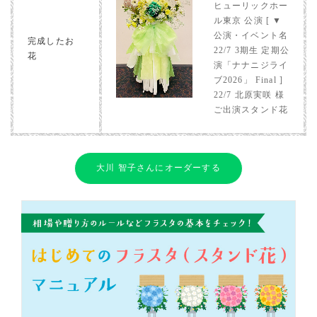
ヒューリックホー
ル東京 公演 [ ▼
公演・イベント名
完成したお
22/7 3期生 定期公
花
演「ナナニジライ
ブ2026」 Final ]
22/7 北原実咲 様
ご出演スタンド花
大川 智子さんにオーダーする