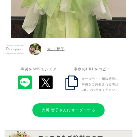
大川 智子
Designer
事例をSNSでシェア
事例のURLをコピー
オーダー・ご相談時等に
事例をご共有される際は
URLでお伝えください。
大川 智子さんにオーダーする