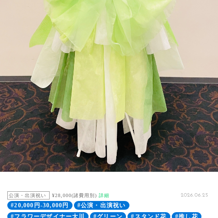
公演・出演祝い
¥28,000(諸費用別)
詳細
2026.06.25
#20,000円-30,000円
#公演・出演祝い
#フラワーデザイナー大川
#グリーン
#スタンド花
#推し花