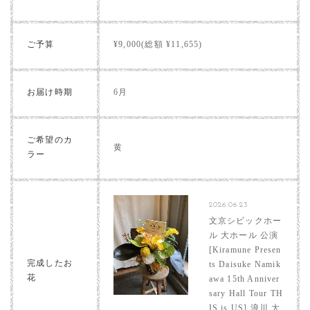
ご予算
¥9,000(総額 ¥11,655)
お届け時期
6月
ご希望のカ
黄
ラー
2026.06.23
文京シビックホー
ル 大ホール 公演
[Kiramune Presen
完成したお
ts Daisuke Namik
花
awa 15th Anniver
sary Hall Tour TH
IS is US] 浪川 大