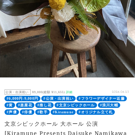
公演・出演祝い
¥9,000(総額 ¥11,655)
詳細
2026.06.23
#6,000円-9,000円
#公演・出演祝い
#フラワーデザイナー近藤
#黄
#楽屋花
#推し花
#文京シビックホール
#浪川大輔
#声優
#俳優
#歌手
#Kiramune
#オリジナル立て札
文京シビックホール 大ホール 公演
[Kiramune Presents Daisuke Namikawa