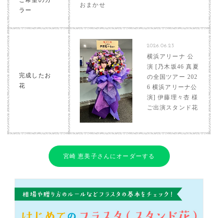
ご希望のカ
おまかせ
ラー
2026.06.23
横浜アリーナ 公
演 [乃木坂46 真夏
完成したお
の全国ツアー 202
花
6 横浜アリーナ公
演] 伊藤理々杏 様
ご出演スタンド花
宮崎 恵美子さんにオーダーする