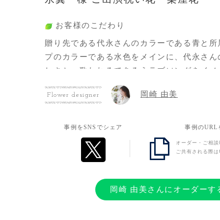
お客様のこだわり
贈り先である代永さんのカラーである青と所
プのカラーである水色をメインに、代永さん
しさと、歌われるであろうラブソングをイメ
ピンクを入れていただきました。
岡崎 由美
Flower designer
お客様の想い
事例をSNSでシェア
事例のUR
代永さんをずっと応援してます！大好きです
オーダー・ご相談
ご共有される際は
岡崎 由美さんにオーダーす