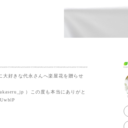
に大好きな代永さんへ楽屋花を贈らせ
akaseru_jp
）この度も本当にありがと
9UwblP