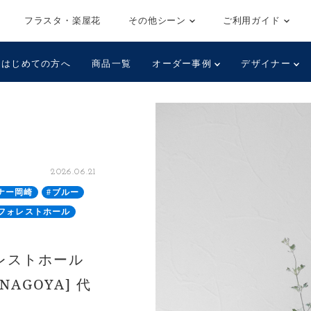
フラスタ・楽屋花
その他シーン
ご利用ガイド
はじめての方へ
商品一覧
オーダー事例
デザイナー
2026.06.21
ナー岡崎
#ブルー
#フォレストホール
ォレストホール
n NAGOYA] 代