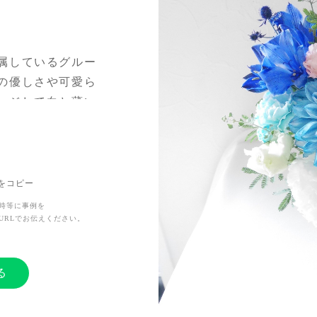
属しているグルー
の優しさや可愛ら
ージして白と薄い
Lをコピー
！！
時等に事例を
URLでお伝えください。
る