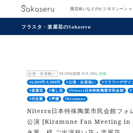
開店祝いなどのビジネスシーン
フラスタ・楽屋花のSakaseru
公演・出演祝い
¥8,000(総額 ¥10,500)
詳細
#6,000円-9,000円
#公演・出演祝い
#フラワーデザイ
#楽屋花
#推し花
#Niterra日本特殊陶業市民会館
#代永翼
#声優
#Kiramune
Niterra日本特殊陶業市民会館フ
公演 [Kiramune Fan Meeting i
永翼 様 ご出演祝い花・楽屋花