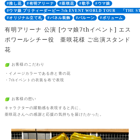
#推し花
#有明アリーナ
#亜咲花
#歌手
#ウマ娘
#ウマ娘 プリティーダービー 7th EVENT WORLD TOUR 「THE S
#オリジナル立て札
#パネル装飾
#バルーン
#ボリューム
有明アリーナ 公演 [ウマ娘7thイベント] エス
ポワールシチー役 亜咲花様 ご出演スタンド
花
お客様のこだわり
・イメージカラーである赤と青の花
・7thイベントの衣装を布で表現
お客様の想い
キャラクターの躍動感を表現すると共に、
亜咲花さんへの感謝と応援の気持ちを届けたかった。