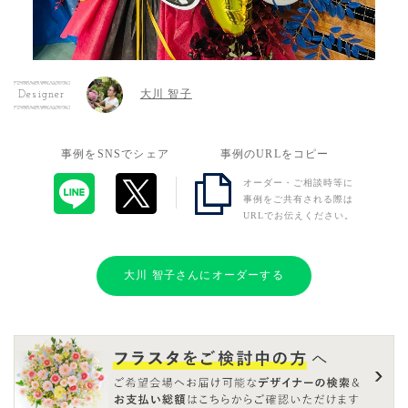
大川 智子
Designer
事例をSNSでシェア
事例のURLをコピー
オーダー・ご相談時等に
事例をご共有される際は
URLでお伝えください。
大川 智子さんにオーダーする