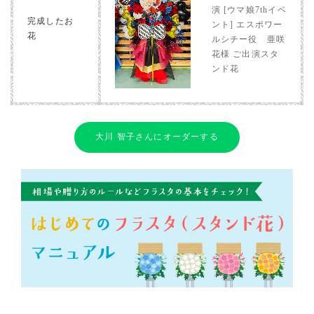
演 [ウマ娘7thイベ
完成したお
ント] エスポワー
花
ルシチー役 亜咲
花様 ご出演スタ
ンド花
大川 智子さんにオーダーする