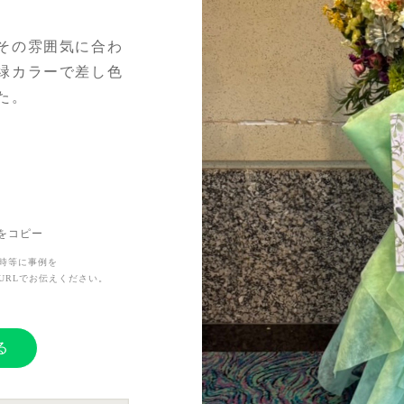
その雰囲気に合わ
緑カラーで差し色
た。
ことでどうしても
友達がこちらの
Lをコピー
てから私もこちらに
時等に事例を
URLでお伝えください。
り取りでしっかり
りお花を贈ること
が岡崎様のおかげ
る
がとうございまし
談に乗っていただ