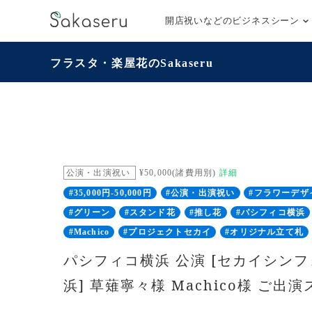
開店祝いなどのビジネスシーン
フラスタ・楽屋花のSakaseru
公演・出演祝い
¥50,000(諸費用別)
詳細
#35,000円-50,000円
#公演・出演祝い
#フラワーデザ
#グリーン
#スタンド花
#推し花
#パシフィコ横浜
#Machico
#プロジェクトセカイ
#オリジナル立て札
パシフィコ横浜 公演 [セカイシンフォ
浜] 草薙寧々様 Machico様 ご出