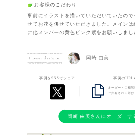
お客様のこだわり
事前にイラストを描いていただいていたので
せてお花を併せていただきました。メインは
に他メンバーの黄色ピンク紫をお願いしまし
お客様の想い
岡崎 由美
Flower designer
私の大好きな推しの声優さんがゲストという
お花を贈ってお祝いしたいと思いました。お
事例をSNSでシェア
事例のUR
sakaseru様にオーダーされているのを知っ
オーダー・ご相談
お願いしたいと思いました。
ご共有される際は
初めてのオーダーだったので、メールでのや
私の伝えたい思いが届くのか、当日はしっか
ができるのかなどの不安もありました。です
岡崎 由美さんにオーダーす
で素敵なお花を贈ることができました！あり
た。パネルの大きさやお花の雰囲気なども相