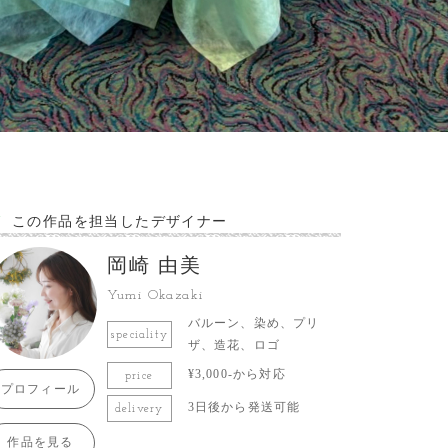
この作品を担当したデザイナー
岡崎 由美
Yumi Okazaki
バルーン、染め、プリ
speciality
ザ、造花、ロゴ
¥3,000-から対応
price
プロフィール
3日後から発送可能
delivery
作品を見る