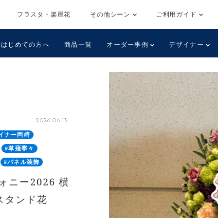
フラスタ・楽屋花
その他シーン
ご利用ガイド
はじめての方へ
商品一覧
オーダー事例
デザイナー
2026.06.13
イナー岡崎
#草薙寧々
#パネル装飾
ニー2026 横
演スタンド花