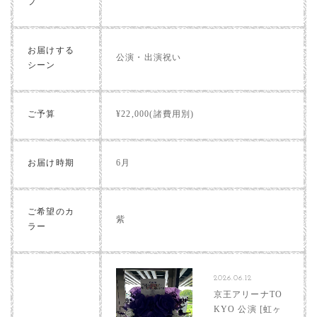
プ
お届けする
公演・出演祝い
シーン
ご予算
¥22,000(諸費用別)
お届け時期
6月
ご希望のカ
紫
ラー
2026.06.12
京王アリーナTO
KYO 公演 [虹ヶ