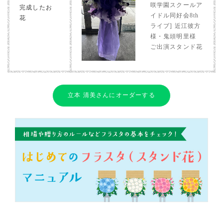
咲学園スクールア
完成したお
イドル同好会8th
花
ライブ] 近江彼方
様・鬼頭明里様
ご出演スタンド花
立本 清美さんにオーダーする