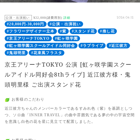
公演・出演祝い
¥22,000(諸費用別)
詳細
2026.06.12
#20,000円-30,000円
#公演・出演祝い
#フラワーデザイナー立本
#紫
#スタンド花
#推し花
#京王アリーナTOKYO
#虹ヶ咲学園
#虹ヶ咲学園スクールアイドル同好会
#ラブライブ
#近江彼方
#鬼頭明里
#花束風フラスタ
京王アリーナTOKYO 公演 [虹ヶ咲学園スクー
ルアイドル同好会8thライブ] 近江彼方様・鬼
頭明里様 ご出演スタンド花
お客様のこだわり
近江彼方ちゃんのメンバーカラーであるすみれ色（紫）を基調としつ
つ、ソロ曲「INNER TRAVEL」の曲中雰囲気である夢の中の宇宙空間
を意識し白色の花を星に見立てて配置しました。