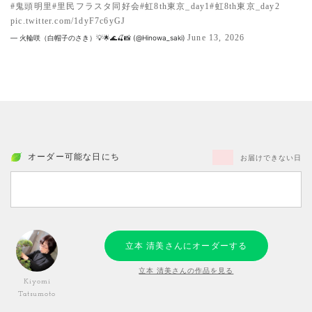
#鬼頭明里
#里民フラスタ同好会
#虹8th東京_day1
#虹8th東京_day2
pic.twitter.com/1dyF7c6yGJ
June 13, 2026
— 火輪咲（白帽子のさき）💡🌟🌊🍒📸 (@Hinowa_saki)
オーダー可能な日にち
お届けできない日
立本 清美さんにオーダーする
立本 清美さんの作品を見る
Kiyomi
Tatsumoto