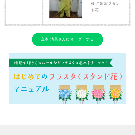
様 ご出演スタン
ド花
立本 清美さんにオーダーする