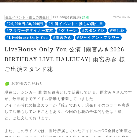
生誕イベント・推しの誕生日
¥25,000(諸費用別)
詳細
2026.06.07
#20,000円-30,000円
#生誕イベント・推しの誕生日
#フラワーデザイナー立本
#グリーン
#スタンド花
#推し花
#LiveHouse Only You
#雨宮みき
#ジャイアントフラワー
LiveHouse Only You 公演 [雨宮みき2026
BIRTHDAY LIVE HALEIUAY] 雨宮みき 様
ご出演スタンド花
お客様のこだわり
現在は、シンガー 兼 舞台役者として活躍している、雨宮みきさんです
が、数年前までアイドル活動も兼業していました。
アイドル時代の担当カラーが「緑」であり、現在もそのカラーを意識
して活動もしていることもあり、今回のお花の全体的な色は「緑」
と、ご注文しております。
また、このライブでは、当時所属していたアイドルのOG全員が出演と