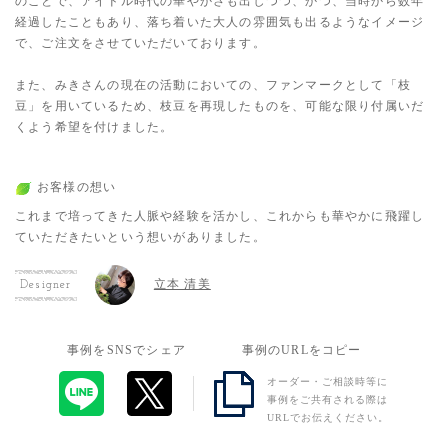
のことで、アイドル時代の華やかさも出しつつ、かつ、当時から数年
経過したこともあり、落ち着いた大人の雰囲気も出るようなイメージ
で、ご注文をさせていただいております。
また、みきさんの現在の活動においての、ファンマークとして「枝
豆」を用いているため、枝豆を再現したものを、可能な限り付属いだ
くよう希望を付けました。
お客様の想い
これまで培ってきた人脈や経験を活かし、これからも華やかに飛躍し
ていただきたいという想いがありました。
立本 清美
Designer
事例をSNSでシェア
事例のURLをコピー
オーダー・ご相談時等に
事例をご共有される際は
URLでお伝えください。