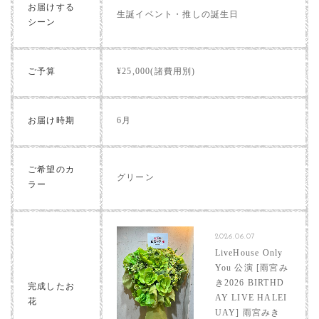
お届けする
生誕イベント・推しの誕生日
シーン
ご予算
¥25,000(諸費用別)
お届け時期
6月
ご希望のカ
グリーン
ラー
2026.06.07
LiveHouse Only
You 公演 [雨宮み
き2026 BIRTHD
完成したお
AY LIVE HALEI
花
UAY] 雨宮みき