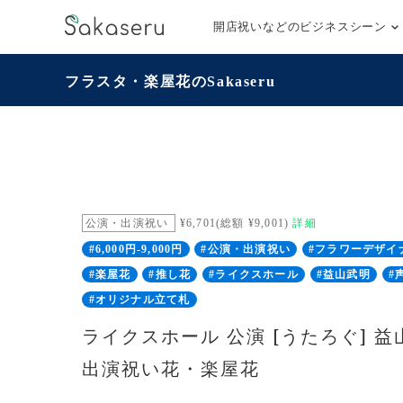
開店祝いなどのビジネスシーン
フラスタ・楽屋花のSakaseru
公演・出演祝い
¥6,701(総額 ¥9,001)
詳細
#6,000円-9,000円
#公演・出演祝い
#フラワーデザイ
#楽屋花
#推し花
#ライクスホール
#益山武明
#
#オリジナル立て札
ライクスホール 公演 [うたろぐ] 益
出演祝い花・楽屋花