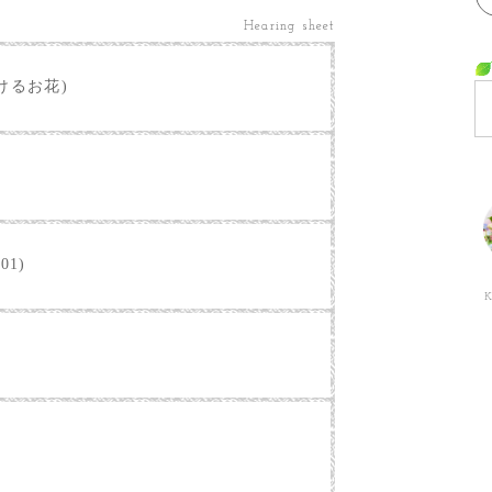
Hearing sheet
けるお花)
01)
K