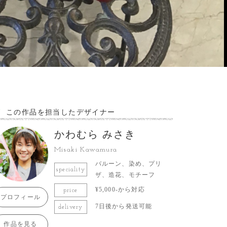
この作品を担当したデザイナー
かわむら みさき
Misaki Kawamura
バルーン、染め、プリ
speciality
ザ、造花、モチーフ
¥5,000-から対応
price
プロフィール
7日後から発送可能
delivery
作品を見る