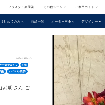
フラスタ・楽屋花
その他シーン
ご利用ガイド
はじめての方へ
商品一覧
オーダー事例
デザイナー
2026.06.05
ナーかわむら
#赤
声優
#パネル装飾
山武明さん ご