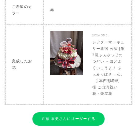
ご希望のカ
赤
ラー
2026.05.31
シアターマーキュ
リー新宿 公演 [第
3回ふぁみっぽの
完成したお
つどい －ほどよ
花
くいこうよ！ ふ
ぁみっぽさーん。
－] 本西彩希帆
様 ご出演祝い
花・楽屋花
近藤 泰史さんにオーダーする