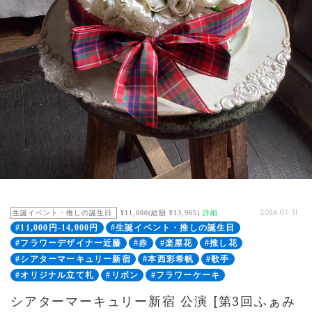
生誕イベント・推しの誕生日
¥11,000(総額 ¥13,965)
詳細
2026.05.31
#11,000円-14,000円
#生誕イベント・推しの誕生日
#フラワーデザイナー近藤
#赤
#楽屋花
#推し花
#シアターマーキュリー新宿
#本西彩希帆
#歌手
#オリジナル立て札
#リボン
#フラワーケーキ
シアターマーキュリー新宿 公演 [第3回ふぁみ