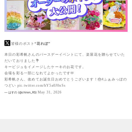
皆様のポスト
“花れぽ”
本日の彩希帆さんのバースデーイベントにて、楽屋花を贈らせていた
だいておりました💐
キービジュをイメージしたケーキのお花です。
会場を彩る一部になれてよかったです🫶
彩希帆さん、改めてお誕生日おめでとうございます！🎂
#ふぁみっぽの
つどい
pic.twitter.com/hY5a0J0nSs
May 31, 2026
— はすの (@chiren_RS)