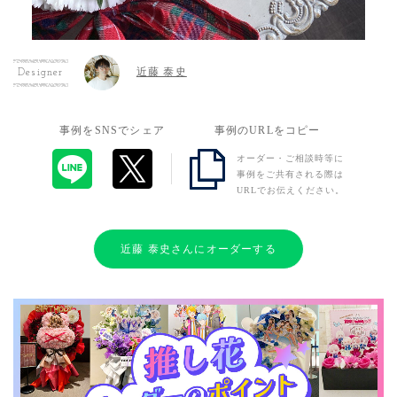
近藤 泰史
Designer
事例をSNSでシェア
事例のURLをコピー
オーダー・ご相談時等に
事例をご共有される際は
URLでお伝えください。
近藤 泰史さんにオーダーする