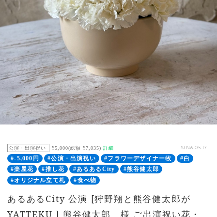
公演・出演祝い
¥5,000(総額 ¥7,035)
詳細
2026.05.17
#-5,000円
#公演・出演祝い
#フラワーデザイナー牧
#白
#楽屋花
#推し花
#あるあるCity
#熊谷健太郎
#オリジナル立て札
#食べ物
あるあるCity 公演 [狩野翔と熊谷健太郎が
YATTEKU ] 熊谷健太郎 様 ご出演祝い花・