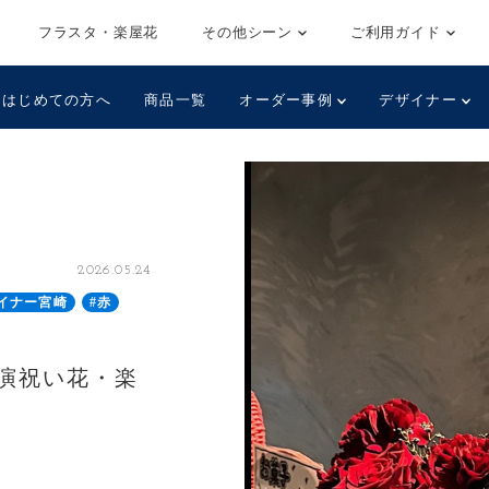
フラスタ・楽屋花
その他シーン
ご利用ガイド
はじめての方へ
商品一覧
オーダー事例
デザイナー
2026.05.24
イナー宮崎
#赤
演祝い花・楽