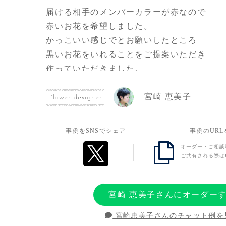
届ける相手のメンバーカラーが赤なので
赤いお花を希望しました。
かっこいい感じでとお願いしたところ
黒いお花をいれることをご提案いただき
作っていただきました。
とても素敵に仕上げてくださり
宮崎 恵美子
大変嬉しかったです。
Flower designer
お客様の想い
事例をSNSでシェア
事例のUR
オーダー・ご相談
これまでの感謝の気持ちを込めて
ご共有される際は
ハート型にしていただきました。
宮崎 恵美子さんにオーダー
宮崎恵美子さんのチャット例を