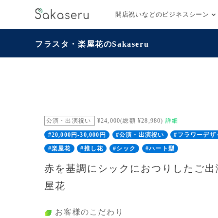
開店祝いなどのビジネスシーン
フラスタ・楽屋花のSakaseru
公演・出演祝い
¥24,000(総額 ¥28,980)
詳細
#20,000円-30,000円
#公演・出演祝い
#フラワーデザ
#楽屋花
#推し花
#シック
#ハート型
赤を基調にシックにおつりしたご出
屋花
お客様のこだわり