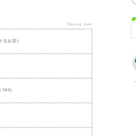
Hearing sheet
けるお花)
M
,980)