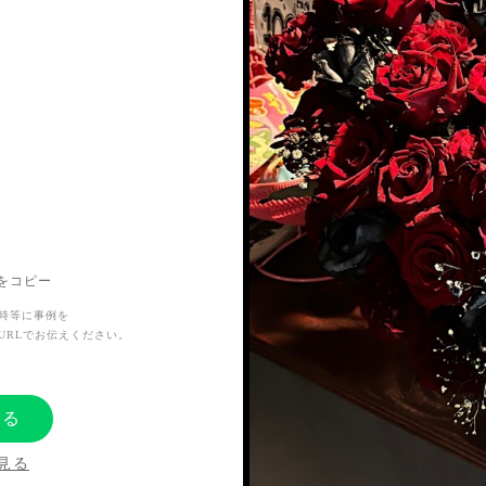
Lをコピー
時等に事例を
URLでお伝えください。
する
見る