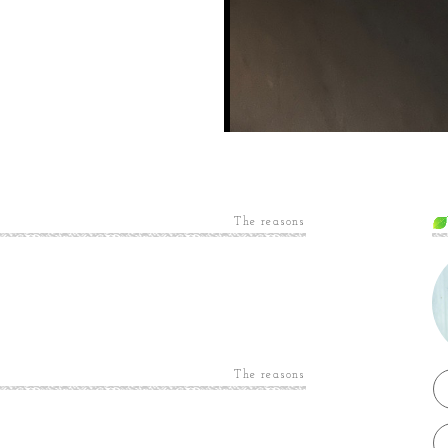
The reasons
The reasons