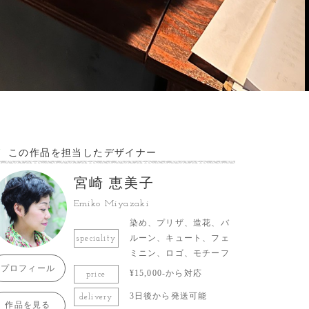
この作品を担当したデザイナー
宮崎 恵美子
Emiko Miyazaki
染め、プリザ、造花、バ
ルーン、キュート、フェ
speciality
ミニン、ロゴ、モチーフ
プロフィール
¥15,000-から対応
price
3日後から発送可能
delivery
作品を見る