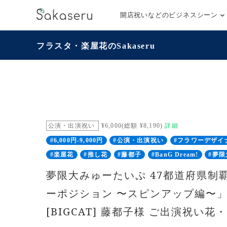
開店祝いなどのビジネスシーン
フラスタ・楽屋花のSakaseru
公演・出演祝い
¥6,000(総額 ¥8,190)
詳細
#6,000円-9,000円
#公演・出演祝い
#フラワーデザイ
#楽屋花
#推し花
#藤都子
#BanG Dream!
#夢
夢限大みゅーたいぷ 47都道府県制
ーポジション 〜スピンアップ編〜」
[BIGCAT] 藤都子様 ご出演祝い花