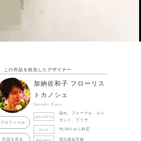
この作品を担当したデザイナー
加納佐和子 フローリス
トカノシェ
Sawako Kano
染め、フォーマル、エレ
speciality
ガント、プリザ
プロフィール
¥6,000-から対応
price
作品を見る
翌日発送可能
delivery