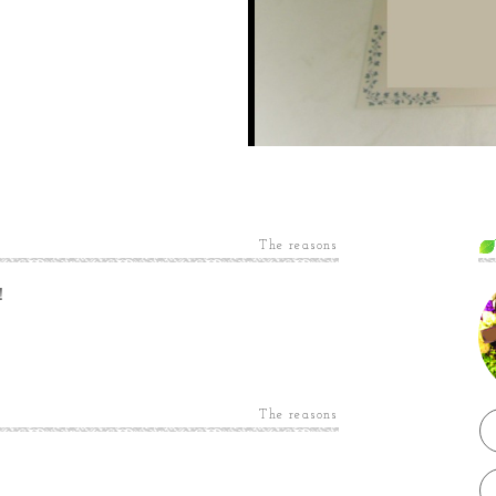
The reasons
！
The reasons