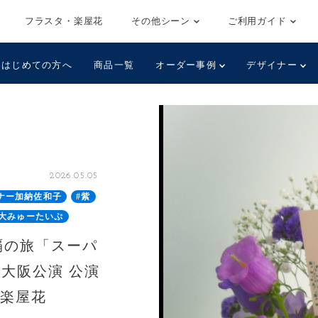
フラスタ・楽屋花
その他シーン
ご利用ガイド
はじめての方へ
商品一覧
オーダー事例
デザイナー
2026.05.05
ナー加納佐和子
#紫
限大みゅーたいぷ
覇の旅「スーパ
大阪公演 公演
・楽屋花