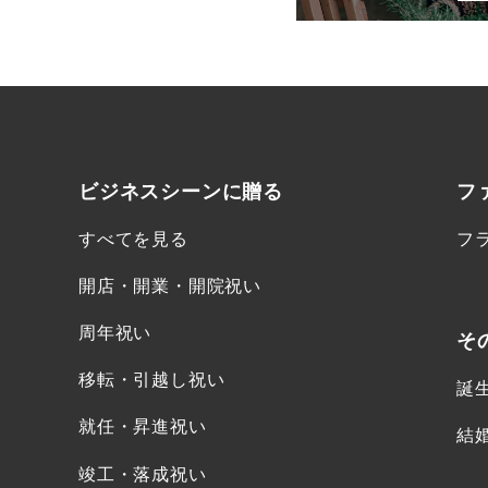
ビジネスシーンに
贈る
フ
すべてを見る
フ
開店・開業・開院祝い
周年祝い
そ
移転・引越し祝い
誕
就任・昇進祝い
結
竣工・落成祝い