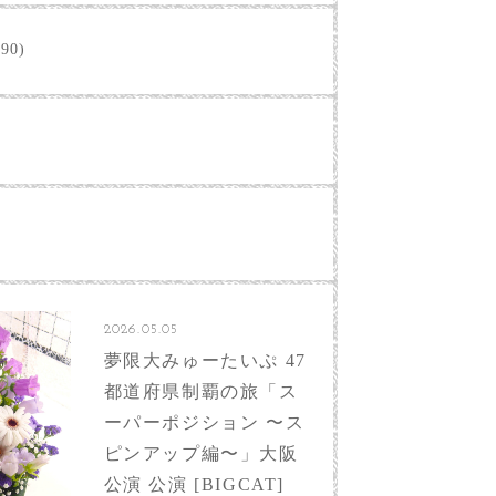
90)
2026.05.05
夢限大みゅーたいぷ 47
都道府県制覇の旅「ス
ーパーポジション 〜ス
ピンアップ編〜」大阪
公演 公演 [BIGCAT]