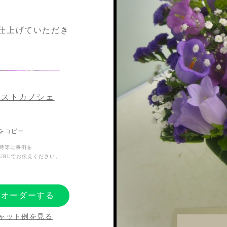
仕上げていただき
リストカノシェ
Lをコピー
時等に事例を
URLでお伝えください。
にオーダーする
ャット例を見る