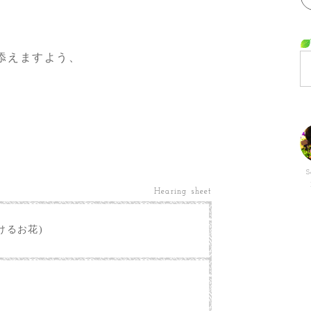
添えますよう、
S
Hearing sheet
けるお花)