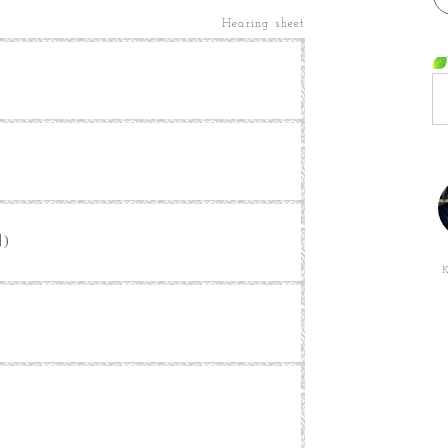
Hearing sheet
別)