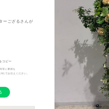
ターござるさんが
Lをコピー
時等に事例を
URLでお伝えください。
る