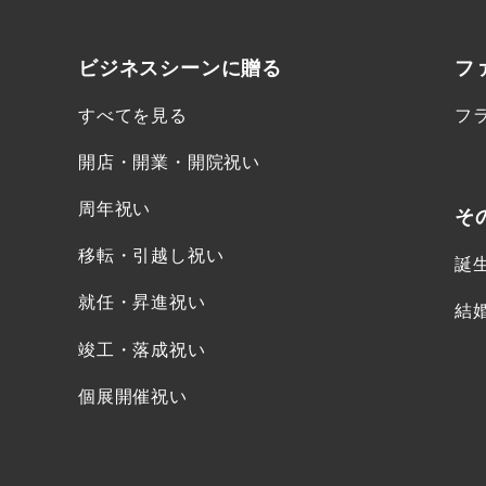
ビジネスシーンに
贈る
フ
すべてを見る
フ
開店・開業・開院祝い
周年祝い
そ
移転・引越し祝い
誕
就任・昇進祝い
結
竣工・落成祝い
個展開催祝い