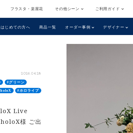
フラスタ・楽屋花
その他シーン
ご利用ガイド
はじめての方へ
商品一覧
オーダー事例
デザイナー
2026.04.28
巻
#グリーン
oloX
#ホロライブ
X Live
社holoX様 ご出