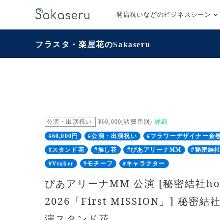
開店祝いなどのビジネスシーン
フラスタ・楽屋花のSakaseru
公演・出演祝い
¥60,000(諸費用別)
詳細
#60,000円
#公演・出演祝い
#フラワーデザイナー金
#スタンド花
#推し花
#ぴあアリーナMM
#秘密結社h
#Vtuber
#モチーフ
#キャラクター
ぴあアリーナMM 公演 [秘密結社holo
2026「First MISSION」] 秘密結
演スタンド花