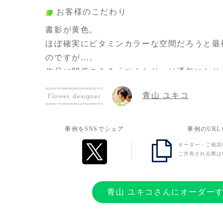
お客様のこだわり
書影が黄色。
ほぼ確実にビタミンカラーな空間だろうと最
のですが…。
作品に関係のある「ひまわり」は通年になり
小さめでアンティークなどカラバリは夏。
青山 ユキコ
Flower designer
春は小花の多い季節、黄色に拘るとあっても
1巻で描かれた主人公2人の過去～現在、芸
どうしても大輪花のみにしたい思いが強くて
事例をSNSでシェア
事例のUR
ない形を選択。
オーダー・ご相談
ご共有される際は
代わりに「ひまわり」のPETシールをお送り
ただきました。
青山 ユキコさんにオーダー
お客様の想い
1巻発売のお祝いと