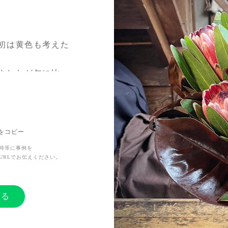
初は黄色も考えた
ましたが旬に比べ
中輪。
能の世界を考えると
敢えて黄色に拘ら
Lをコピー
時等に事例を
URLでお伝えください。
し立札に貼ってい
する