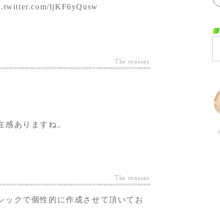
c.twitter.com/ljKF6yQusw
The reasons
。
在感ありますね。
The reasons
シックで個性的に作成させて頂いてお