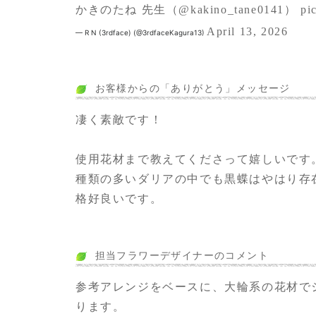
かきのたね 先生（
@kakino_tane0141
）
pi
April 13, 2026
— R N (3rdface) (@3rdfaceKagura13)
お客様からの「ありがとう」メッセージ
凄く素敵です！
使用花材まで教えてくださって嬉しいです
種類の多いダリアの中でも黒蝶はやはり存
格好良いです。
担当フラワーデザイナーのコメント
参考アレンジをベースに、大輪系の花材で
ります。