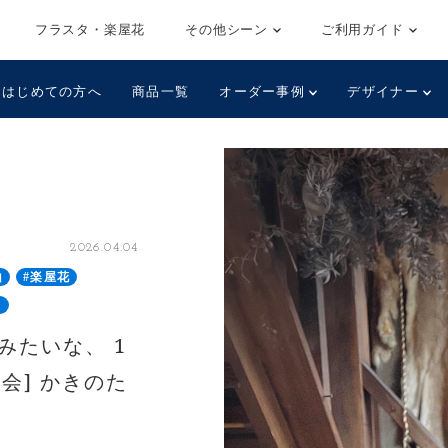
フラスタ・楽屋花
その他シーン
ご利用ガイド
はじめての方へ
商品一覧
オーダー事例
デザイナー
2026.04.04
山
#楽屋花
会
太陽みたいな、 1
会] かきのた