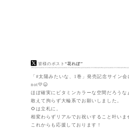
私事のため参加抽選の申し込みさえできない
日々の感謝を込めて。
皆様のポスト
“花れぽ”
「
#太陽みたいな
、1巻」発売記念サイン会
not💛😆
ほぼ確実にビタミンカラーな空間だろうな
敢えて拘らず大輪系でお願いしました。
🌻は立札に。
相変わらずリアルでお祝いすること叶いま
これからも応援しております！