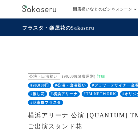
開店祝いなどのビジネスシーン
フラスタ・楽屋花のSakaseru
公演・出演祝い
¥90,000(諸費用別)
詳細
#90,000円
#公演・出演祝い
#フラワーデザイナー金
#推し花
#横浜アリーナ
#TM NETWORK
#オリジ
#花束風フラスタ
横浜アリーナ 公演 [QUANTUM] T
ご出演スタンド花