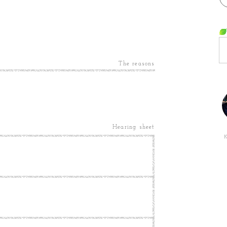
The reasons
Hearing sheet