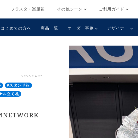
フラスタ・楽屋花
その他シーン
ご利用ガイド
はじめての方へ
商品一覧
オーダー事例
デザイナー
2026.04.07
巻
#スタンド花
ナル立て札
MNETWORK