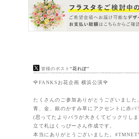
皆様のポスト
“花れぽ”
🌹FANKSお花企画 横浜公演🌹
たくさんのご参加ありがとうございました
青、金、銀のかすみ草にアクセントに赤バ
(思ってたよりバラが大きくてビックリしま
立て札はくっぴーさん作成です。
本当にありがとうございました。
#TMNE