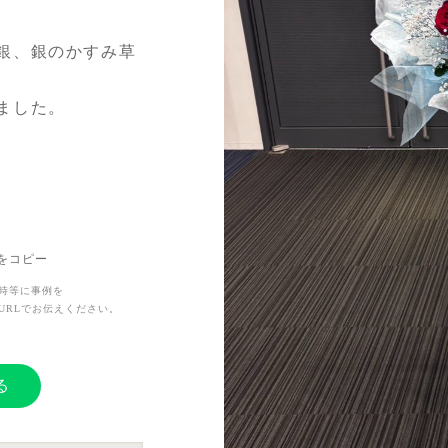
銀、銀のかすみ草
ました。
Lをコピー
時等に事例を
URLでお伝えください。
る