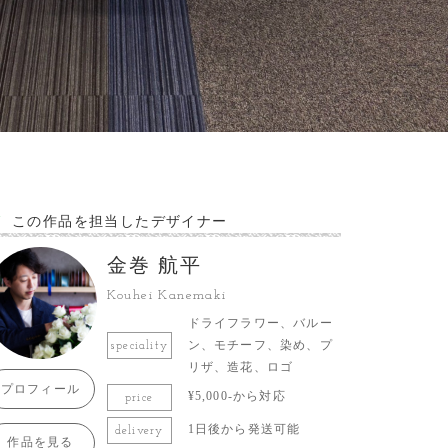
この作品を担当したデザイナー
金巻 航平
Kouhei Kanemaki
ドライフラワー、バルー
ン、モチーフ、染め、プ
speciality
リザ、造花、ロゴ
プロフィール
¥5,000-から対応
price
1日後から発送可能
delivery
作品を見る