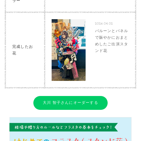
ラー
2026.04.02
バルーンとパネル
で賑やかにおまと
めしたご出演スタ
完成したお
ンド花
花
大川 智子さんにオーダーする