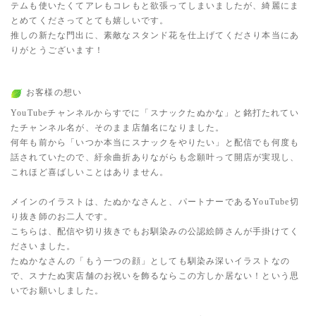
テムも使いたくてアレもコレもと欲張ってしまいましたが、綺麗にま
とめてくださってとても嬉しいです。
推しの新たな門出に、素敵なスタンド花を仕上げてくださり本当にあ
りがとうございます！
お客様の想い
YouTubeチャンネルからすでに「スナックたぬかな」と銘打たれてい
たチャンネル名が、そのまま店舗名になりました。
何年も前から「いつか本当にスナックをやりたい」と配信でも何度も
話されていたので、紆余曲折ありながらも念願叶って開店が実現し、
これほど喜ばしいことはありません。
メインのイラストは、たぬかなさんと、パートナーであるYouTube切
り抜き師のお二人です。
こちらは、配信や切り抜きでもお馴染みの公認絵師さんが手掛けてく
ださいました。
たぬかなさんの「もう一つの顔」としても馴染み深いイラストなの
で、スナたぬ実店舗のお祝いを飾るならこの方しか居ない！という思
いでお願いしました。