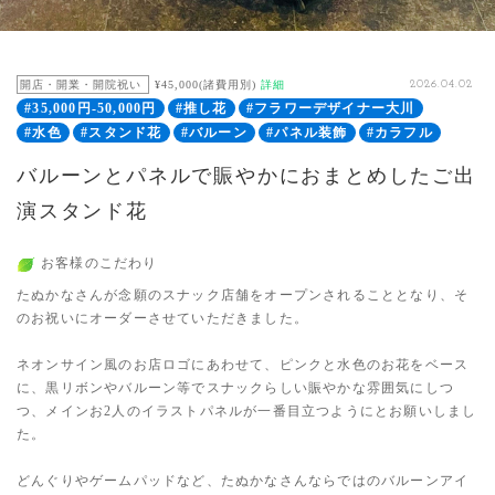
開店・開業・開院祝い
¥45,000(諸費用別)
詳細
2026.04.02
#35,000円-50,000円
#推し花
#フラワーデザイナー大川
#水色
#スタンド花
#バルーン
#パネル装飾
#カラフル
バルーンとパネルで賑やかにおまとめしたご出
演スタンド花
お客様のこだわり
たぬかなさんが念願のスナック店舗をオープンされることとなり、そ
のお祝いにオーダーさせていただきました。
ネオンサイン風のお店ロゴにあわせて、ピンクと水色のお花をベース
に、黒リボンやバルーン等でスナックらしい賑やかな雰囲気にしつ
つ、メインお2人のイラストパネルが一番目立つようにとお願いしまし
た。
どんぐりやゲームパッドなど、たぬかなさんならではのバルーンアイ