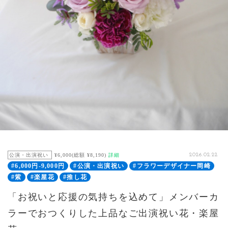
公演・出演祝い
¥6,000(総額 ¥8,190)
詳細
2026.02.22
#6,000円-9,000円
#公演・出演祝い
#フラワーデザイナー岡崎
#紫
#楽屋花
#推し花
「お祝いと応援の気持ちを込めて」メンバーカ
ラーでおつくりした上品なご出演祝い花・楽屋