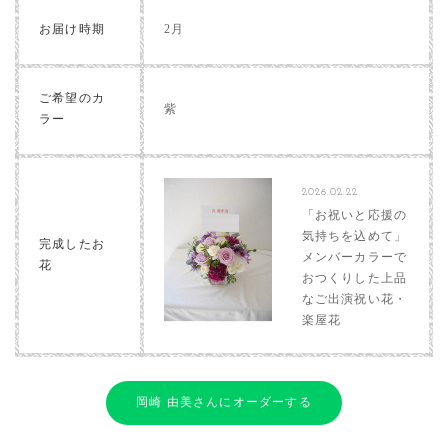
お届け時期
2月
ご希望のカ
紫
ラー
2026.02.22
「お祝いと応援の
気持ちを込めて」
完成したお
メンバーカラーで
花
おつくりした上品
なご出演祝い花・
楽屋花
岡崎 由美さんにオーダーする