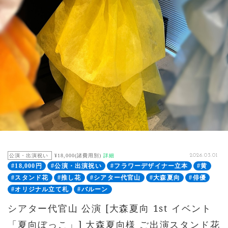
公演・出演祝い
¥18,000(諸費用別)
詳細
2026.03.01
#18,000円
#公演・出演祝い
#フラワーデザイナー立本
#黄
#スタンド花
#推し花
#シアター代官山
#大森夏向
#俳優
#オリジナル立て札
#バルーン
シアター代官山 公演 [大森夏向 1st イベント
「夏向ぼっこ」] 大森夏向様 ご出演スタンド花