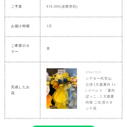
ご予算
¥18,000(諸費用別)
お届け時期
3月
ご希望のカ
黄
ラー
2026.03.01
シアター代官山
公演 [大森夏向 1s
完成したお
t イベント 「夏向
花
ぼっこ」] 大森夏
向様 ご出演スタ
ンド花