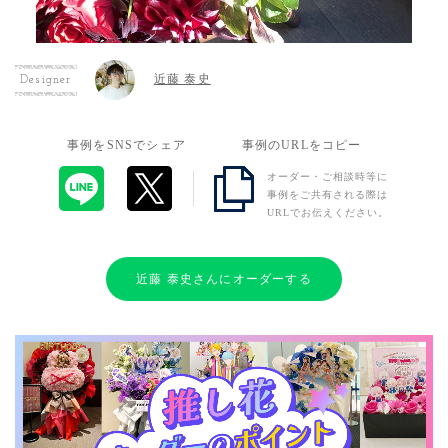
近藤 泰史
Designer
事例をSNSでシェア
事例のURLをコピー
オーダー・ご相談時等に
事例をご共有される際は
URLでお伝えください。
近藤 泰史さんにオーダーする