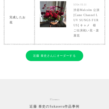
2026.02.21
渋谷Malcolm 公演
[Came Channel L
完成したお
UV SUNGS FUR
花
US] キャメ 様
ご出演祝い花・楽
屋花
近藤 泰史さんにオーダーする
Flowers
近藤 泰史のSakaseru作品事例