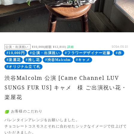
公演・出演祝い
¥10,000(総額 ¥12,810)
詳細
2026.02.21
#10,000円
#公演・出演祝い
#フラワーデザイナー近藤
#赤
#楽屋花
#推し花
#渋谷Malcolm
#キャメ
#オリジナル立て札
渋谷Malcolm 公演 [Came Channel LUV
SUNGS FUR US] キャメ 様 ご出演祝い花・
楽屋花
お客様のこだわり
バレンタインアレンジをお願いしました。
チョコレートコスモスとそれに合わせたシックなイメージで仕上げて
いただきました。