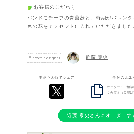
お客様のこだわり
バンドモチーフの青薔薇と、時期がバレンタ
色の花をアクセントに入れていただきました
お客様の想い
近藤 泰史
いつもライブで勇気をいただいてるので、仲
Flower designer
ちを伝えたかった。
事例をSNSでシェア
事例のUR
オーダー・ご相談
ご共有される際は
近藤 泰史さんにオーダーす