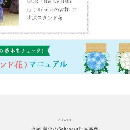
OUR「Neuweltfahr
t」] Roseliaの皆様 ご
出演スタンド花
Flowers
近藤 泰史のSakaseru作品事例