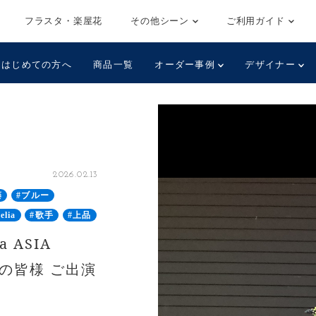
フラスタ・楽屋花
その他シーン
ご利用ガイド
はじめての方へ
商品一覧
オーダー事例
デザイナー
2026.02.13
藤
#ブルー
elia
#歌手
#上品
 ASIA
liaの皆様 ご出演