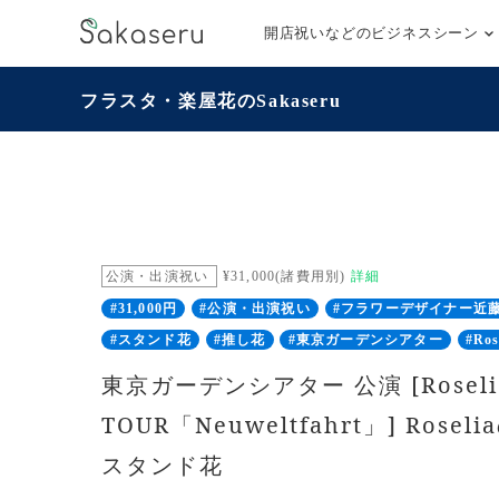
開店祝いなどのビジネスシーン
フラスタ・楽屋花のSakaseru
公演・出演祝い
¥31,000(諸費用別)
詳細
#31,000円
#公演・出演祝い
#フラワーデザイナー近
#スタンド花
#推し花
#東京ガーデンシアター
#Ros
東京ガーデンシアター 公演 [Roselia
TOUR「Neuweltfahrt」] Rose
スタンド花