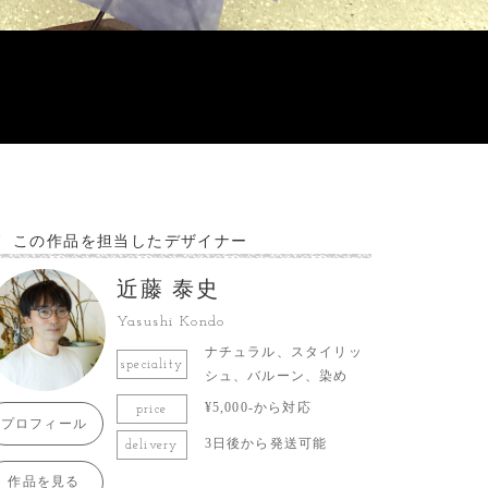
この作品を担当したデザイナー
近藤 泰史
Yasushi Kondo
ナチュラル、スタイリッ
speciality
シュ、バルーン、染め
¥5,000-から対応
price
プロフィール
3日後から発送可能
delivery
作品を見る