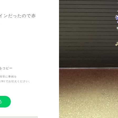
インだったので赤
。
間達と感謝の気持
Lをコピー
時等に事例を
URLでお伝えください。
る