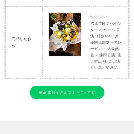
2026.02.08
沼津市民文化セン
ター 小ホール 公
演 [俳協65th×声
完成したお
優朗読劇フォアレ
花
ーゼン ～総天然
色～ 静岡公演] 山
口智広 様 ご出演
祝い花・楽屋花
徳留 加代子さんにオーダーする