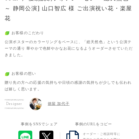
～ 静岡公演] 山口智広 様 ご出演祝い花・楽屋
花
お客様のこだわり
公演ポスターのカラーリングをベースに、「総天然色」という公演テ
ーマの通り 華やかで色鮮やかなお花になるようオーダーさせていただ
きました。
お客様の想い
贈り先の方への応援の気持ちや日頃の感謝の気持ちが少しでも伝われ
ば嬉しく思います。
徳留 加代子
Designer
事例をSNSでシェア
事例のURLをコピー
オーダー・ご相談時等に