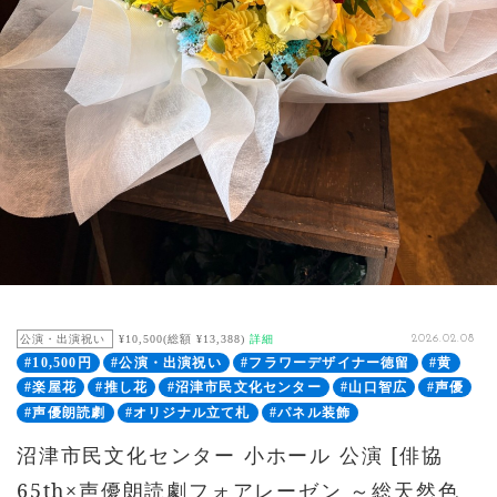
公演・出演祝い
¥10,500(総額 ¥13,388)
詳細
2026.02.08
#10,500円
#公演・出演祝い
#フラワーデザイナー徳留
#黄
#楽屋花
#推し花
#沼津市民文化センター
#山口智広
#声優
#声優朗読劇
#オリジナル立て札
#パネル装飾
沼津市民文化センター 小ホール 公演 [俳協
65th×声優朗読劇フォアレーゼン ～総天然色