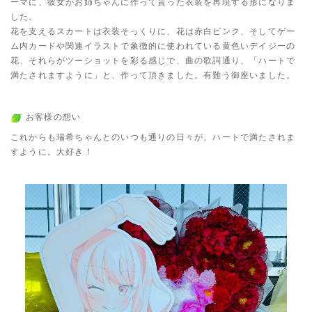
ーマに、彼女がお姉ちゃんに作って貰った衣装を再現する形になりま
した。
花を支えるスカートは衣装そっくりに、花は赤白ピンク、そしてゲー
ム内カードや関連イラストで象徴的に使われている黄色いデイジーの
花、それらがツーショットを彩る感じで、曲の歌詞通り、「ハートで
満たされますように」と、作って頂きました。有難う御座いました。
お客様の想い
これからも瑞希ちゃんとのいつも通りの日々が、ハートで満たされま
すように。大好き！