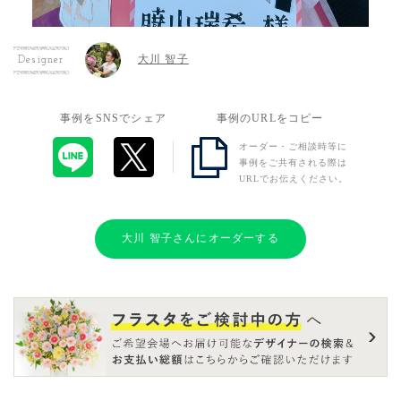
大川 智子
Designer
事例をSNSでシェア
事例のURLをコピー
オーダー・ご相談時等に
事例をご共有される際は
URLでお伝えください。
大川 智子さんにオーダーする