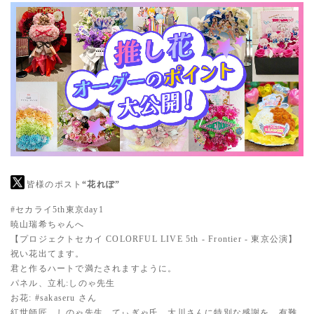
皆様のポスト
“花れぽ”
#セカライ5th東京day1
暁山瑞希ちゃんへ
【プロジェクトセカイ COLORFUL LIVE 5th - Frontier - 東京公演】
祝い花出てます。
君と作るハートで満たされますように。
パネル、立札:しのゃ先生
お花:
#sakaseru
さん
紅世師匠、しのゃ先生、てぃぎゃ氏、大川さんに特別な感謝を。有難