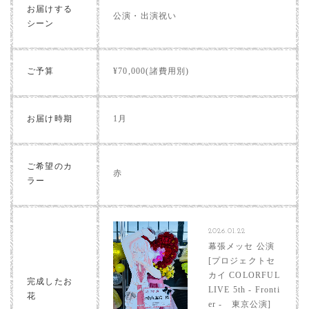
お届けする
公演・出演祝い
シーン
ご予算
¥70,000(諸費用別)
お届け時期
1月
ご希望のカ
赤
ラー
2026.01.22
幕張メッセ 公演
[プロジェクトセ
カイ COLORFUL
完成したお
LIVE 5th - Fronti
花
er - 東京公演]