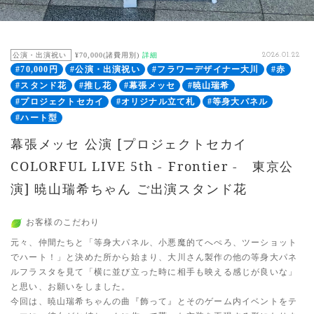
公演・出演祝い
¥70,000(諸費用別)
詳細
2026.01.22
#70,000円
#公演・出演祝い
#フラワーデザイナー大川
#赤
#スタンド花
#推し花
#幕張メッセ
#暁山瑞希
#プロジェクトセカイ
#オリジナル立て札
#等身大パネル
#ハート型
幕張メッセ 公演 [プロジェクトセカイ
COLORFUL LIVE 5th - Frontier - 東京公
演] 暁山瑞希ちゃん ご出演スタンド花
お客様のこだわり
元々、仲間たちと「等身大パネル、小悪魔的てへぺろ、ツーショット
でハート！」と決めた所から始まり、大川さん製作の他の等身大パネ
ルフラスタを見て「横に並び立った時に相手も映える感じが良いな」
と思い、お願いをしました。
今回は、暁山瑞希ちゃんの曲『飾って』とそのゲーム内イベントをテ