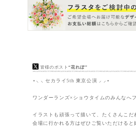
ブ出演お祝いの想いを形にして届けたくご依
ました！
皆様のポスト
“花れぽ”
⋆⸜ ⸜ セカライ5th 東京公演 ⸝‍ ⸝‍⋆
ワンダーランズ×ショウタイムのみんなへフ
イラストも頑張って描いて、たくさんこだわり
会場に行かれる方はぜひご覧いただけると嬉