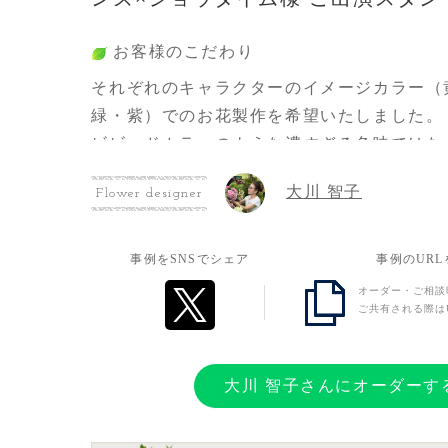
お客様のこだわり
それぞれのキャラクターのイメージカラー（
緑・紫）でのお花製作を希望いたしました。
ビビッドカラーのような濃すぎる色味ではな
ーンのお色味のお花を混ぜて、全体的にきつ
大川 智子
Flower designer
ていただきました。
また、グリーンの植物などを散りばめ、4色
て見えるようにしつつも、全体として自然に
事例をSNSでシェア
事例のUR
げていただきました。
オーダー・ご相談
ご共有される際は
各キャラクターの個性や魅力を表現しつつも
敵な仕上がりにしていただきました！
大川 智子さんにオーダーす
お客様の想い
いつも笑顔を届けていただいている大切な方