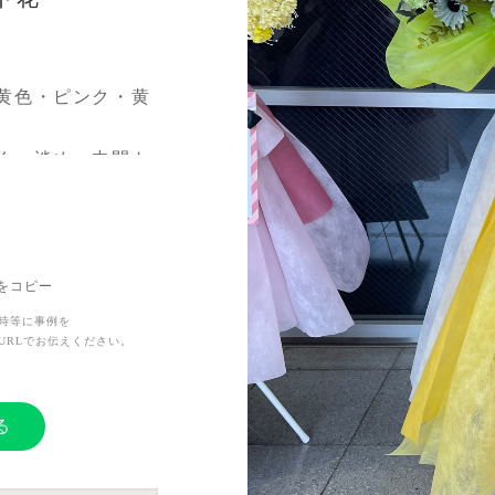
黄色・ピンク・黄
く、淡め〜中間ト
すぎない印象にし
がしっかり分かれ
馴染むように仕上
Lをコピー
時等に事例を
URLでお伝えください。
、統一感のある素
る
々へ、感謝やライ