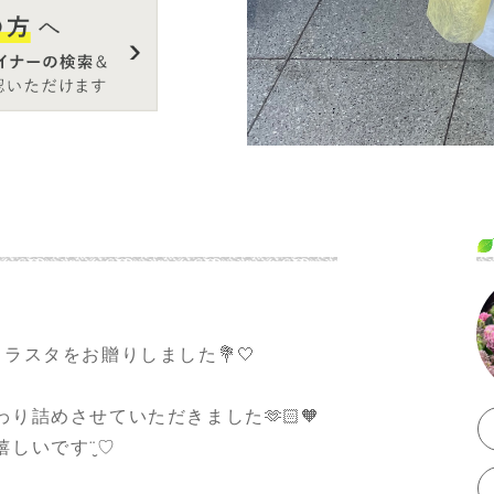
頼させていただき
ラスタをお贈りしました💐🤍
詰めさせていただきました🫶🏻🧡
しいです¨̮♡