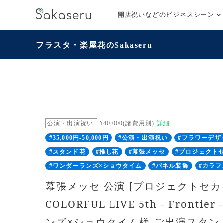
開店祝いなどのビジネスシーン
フラスタ・楽屋花のSakaseru
公演・出演祝い
¥40,000(諸費用別)
詳細
#35,000円-50,000円
#公演・出演祝い
#フラワーデザ
#スタンド花
#推し花
#幕張メッセ
#プロジェクト
#ワンダーランズ×ショウタイム
#パネル装飾
#カラフ
幕張メッセ 公演 [プロジェクトセカ
COLORFUL LIVE 5th - Frontie
ンズ×ショウタイム様 ご出演スタン