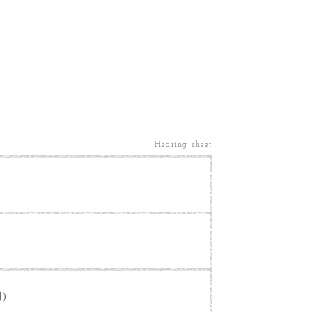
Hearing sheet
別)