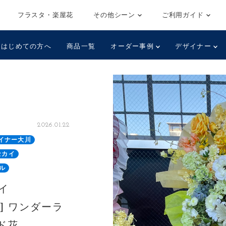
フラスタ・楽屋花
その他シーン
ご利用ガイド
はじめての方へ
商品一覧
オーダー事例
デザイナー
2026.01.22
イナー大川
セカイ
ル
イ
r -] ワンダーラ
ド花